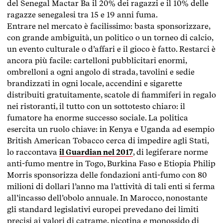
del Senegal Mactar Ba il 20% dei ragazzi e il 10% delle
ragazze senegalesi tra 15 e 19 anni fuma.
Entrare nel mercato è facilissimo: basta sponsorizzare,
con grande ambiguità, un politico o un torneo di calcio,
un evento culturale o d’affari e il gioco è fatto. Restarci è
ancora più facile: cartelloni pubblicitari enormi,
ombrelloni a ogni angolo di strada, tavolini e sedie
brandizzati in ogni locale, accendini e sigarette
distribuiti gratuitamente, scatole di fiammiferi in regalo
nei ristoranti, il tutto con un sottotesto chiaro: il
fumatore ha enorme successo sociale. La politica
esercita un ruolo chiave: in Kenya e Uganda ad esempio
British American Tobacco cerca di impedire agli Stati,
lo raccontava
il Guardian nel 2017
, di legiferare norme
anti-fumo mentre in Togo, Burkina Faso e Etiopia Philip
Morris sponsorizza delle fondazioni anti-fumo con 80
milioni di dollari l’anno ma l’attività di tali enti si ferma
all’incasso dell’obolo annuale. In Marocco, nonostante
gli standard legislativi europei prevedano dei limiti
precisi ai valori di catrame, nicotina e monossido di