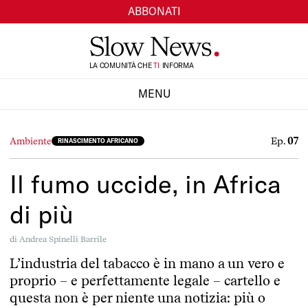
ABBONATI
TI
LA COMUNITÀ CHE
INFORMA
SI
MENU
CHIUDI
Ep.
07
Ambiente
RINASCIMENTO AFRICANO
Il fumo uccide, in Africa
di più
di
Andrea Spinelli Barrile
L’industria del tabacco è in mano a un vero e
proprio – e perfettamente legale – cartello e
questa non è per niente una notizia: più o