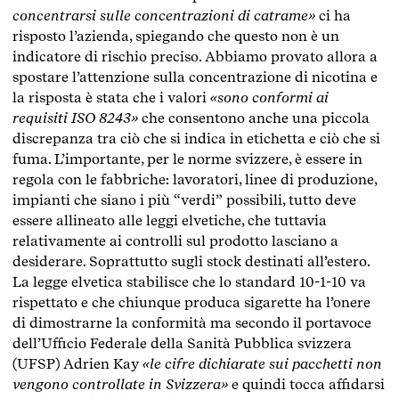
concentrarsi sulle concentrazioni di catrame»
ci ha
risposto l’azienda, spiegando che questo non è un
indicatore di rischio preciso. Abbiamo provato allora a
spostare l’attenzione sulla concentrazione di nicotina e
la risposta è stata che i valori
«sono conformi ai
requisiti ISO 8243»
che consentono anche una piccola
discrepanza tra ciò che si indica in etichetta e ciò che si
fuma. L’importante, per le norme svizzere, è essere in
regola con le fabbriche: lavoratori, linee di produzione,
impianti che siano i più “verdi” possibili, tutto deve
essere allineato alle leggi elvetiche, che tuttavia
relativamente ai controlli sul prodotto lasciano a
desiderare. Soprattutto sugli stock destinati all’estero.
La legge elvetica stabilisce che lo standard 10-1-10 va
rispettato e che chiunque produca sigarette ha l’onere
di dimostrarne la conformità ma secondo il portavoce
dell’Ufficio Federale della Sanità Pubblica svizzera
(UFSP) Adrien Kay
«le cifre dichiarate sui pacchetti non
vengono controllate in Svizzera»
e quindi tocca affidarsi