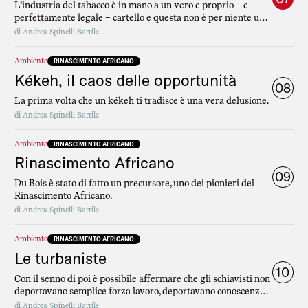
L’industria del tabacco è in mano a un vero e proprio – e
perfettamente legale – cartello e questa non è per niente una
notizia: più o meno è sempre stato così.
di
Andrea Spinelli Barrile
Ambiente
RINASCIMENTO AFRICANO
Kékeh, il caos delle opportunità
08
La prima volta che un kékeh ti tradisce è una vera delusione.
di
Andrea Spinelli Barrile
Ambiente
RINASCIMENTO AFRICANO
Rinascimento Africano
09
Du Bois è stato di fatto un precursore, uno dei pionieri del
Rinascimento Africano.
di
Andrea Spinelli Barrile
Ambiente
RINASCIMENTO AFRICANO
Le turbaniste
10
Con il senno di poi è possibile affermare che gli schiavisti non
deportavano semplice forza lavoro, deportavano conoscenza.
Antico saper fare.
di
Andrea Spinelli Barrile