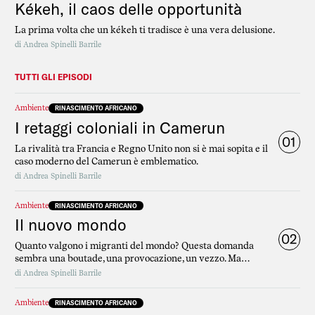
Kékeh, il caos delle opportunità
La prima volta che un kékeh ti tradisce è una vera delusione.
di
Andrea Spinelli Barrile
TUTTI GLI EPISODI
Ambiente
RINASCIMENTO AFRICANO
I retaggi coloniali in Camerun
01
La rivalità tra Francia e Regno Unito non si è mai sopita e il
caso moderno del Camerun è emblematico.
di
Andrea Spinelli Barrile
Ambiente
RINASCIMENTO AFRICANO
Il nuovo mondo
02
Quanto valgono i migranti del mondo? Questa domanda
sembra una boutade, una provocazione, un vezzo. Ma
guardando la realtà, guardando i numeri, non è nulla di tutto
di
Andrea Spinelli Barrile
ciò.
Ambiente
RINASCIMENTO AFRICANO