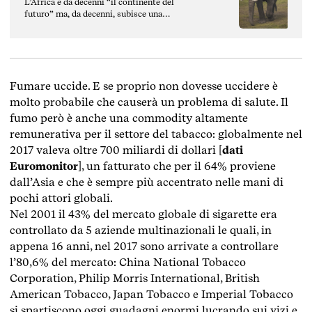
L’Africa è da decenni “il continente del
futuro” ma, da decenni, subisce una
narrazione eurocentrica che non rende onore
alla realtà del continente africano.
Fumare uccide. E se proprio non dovesse uccidere è
molto probabile che causerà un problema di salute. Il
fumo però è anche una commodity altamente
remunerativa per il settore del tabacco: globalmente nel
2017 valeva oltre 700 miliardi di dollari [
dati
Euromonitor
], un fatturato che per il 64% proviene
dall’Asia e che è sempre più accentrato nelle mani di
pochi attori globali.
Nel 2001 il 43% del mercato globale di sigarette era
controllato da 5 aziende multinazionali le quali, in
appena 16 anni, nel 2017 sono arrivate a controllare
l’80,6% del mercato: China National Tobacco
Corporation, Philip Morris International, British
American Tobacco, Japan Tobacco e Imperial Tobacco
si spartiscono oggi guadagni enormi lucrando sui vizi e