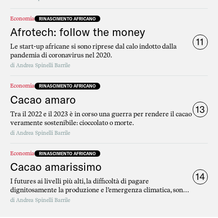
Economia
RINASCIMENTO AFRICANO
Afrotech: follow the money
11
Le start-up africane si sono riprese dal calo indotto dalla
pandemia di coronavirus nel 2020.
di
Andrea Spinelli Barrile
Economia
RINASCIMENTO AFRICANO
Cacao amaro
13
Tra il 2022 e il 2023 è in corso una guerra per rendere il cacao
veramente sostenibile: cioccolato o morte.
di
Andrea Spinelli Barrile
Economia
RINASCIMENTO AFRICANO
Cacao amarissimo
14
I futures ai livelli più alti, la difficoltà di pagare
dignitosamente la produzione e l’emergenza climatica, sono
le tre bombe a orologeria che stanno esplodendo nel mercato
di
Andrea Spinelli Barrile
del cacao.