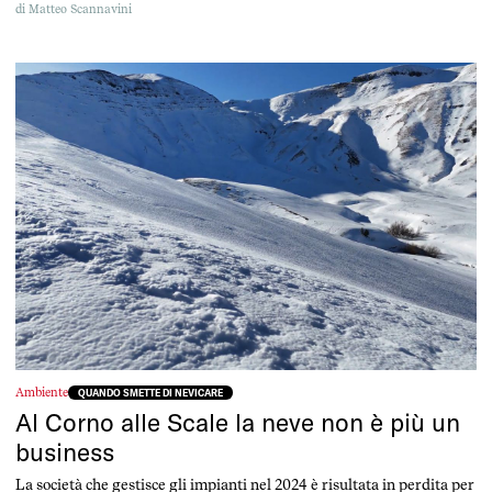
risposte per ridare vita al territorio.
di
Matteo Scannavini
Ambiente
QUANDO SMETTE DI NEVICARE
Al Corno alle Scale la neve non è più un
business
La società che gestisce gli impianti nel 2024 è risultata in perdita per