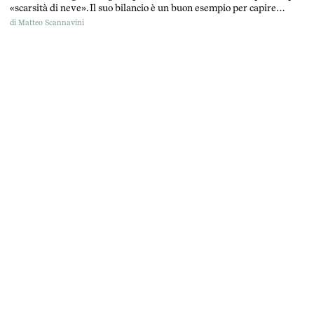
«scarsità di neve». Il suo bilancio è un buon esempio per capire
l’impatto dei cambiamenti climatici sullo sci a bassa quota e come
di
Matteo Scannavini
funzionano gli aiuti pubblici al settore.