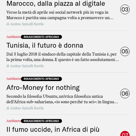
Marocco, dalla piazza al digitale
03
Verso la metà di aprile sui social network più in voga in
Marocco è partita una campagna volta a promuovere un
boicottaggio di alcuni prodotti di larghissimo consumo come
di
Andrea Spinelli Barrile
il carburante dei distributori Afriquia, le acque minerali Sidi
Ali e i latticini di Centrale Danone.
Ambiente
RINASCIMENTO AFRICANO
Tunisia, il futuro è donna
05
Dal 3 luglio 2018 il sindaco della capitale della Tunisia è, per
la prima volta, una donna. E questo è un fatto assolutamente
rivoluzionario: si chiama Souad Abderrahim, ha 53 anni ed è
di
Andrea Spinelli Barrile
a capo di un’azienda farmaceutica.
Ambiente
RINASCIMENTO AFRICANO
Afro-Money for nothing
06
Secondo la filosofia Ubuntu, un’etica filosofica antica
dell’Africa sub-sahariana, «io sono perché tu sei»: in lingua
bantu ubuntu significa «benevolenza verso l’altro» e descrive
di
Andrea Spinelli Barrile
in una parola una regola di vita basata sul rispetto e sulla
compassione, nel senso più classico del «patire con».
Ambiente
RINASCIMENTO AFRICANO
Il fumo uccide, in Africa di più
07