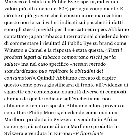
Marocco e testate da Public Eye rispetta, indicando
valori più alti anche del 50% per ogni componente. E
ciò che è più grave è che il consumatore marocchino
questo non lo sa: i valori indicati sui pacchetti infatti
sono gli stessi previsti per il mercato europeo. Abbiamo
contattato Japan Tobacco International chiedendo loro
di commentare i risultati di Public Eye su brand come
Winston e Camel e la risposta è stata questa:
«Tutti i
prodotti legati al tabacco comportano rischi per la
salute
» ma nel caso specifico
«nessun metodo
standardizzato può replicare le abitudini dei
consumatori»
. Quindi? Abbiamo cercato di capire
questo come possa giustificarsi di fronte all’evidenza di
sigarette che contengono quantità diverse di composti
chimici da quelle indicate sull’etichetta ma non
abbiamo ottenuto risposta. Abbiamo allora provato a
contattare Philip Morris, chiedendo come mai una
Marlboro prodotta in Svizzera e venduta in Africa
contenga più catrame di una Marlboro prodotta in
Svizzera e venduta in Europa:
«È fuorviante