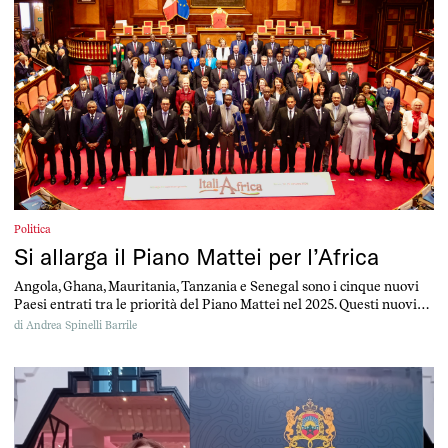
Politica
Si allarga il Piano Mattei per l’Africa
Angola, Ghana, Mauritania, Tanzania e Senegal sono i cinque nuovi
Paesi entrati tra le priorità del Piano Mattei nel 2025. Questi nuovi
Paesi entrano a far parte del primo gruppo dei nove: Marocco,
di
Andrea Spinelli Barrile
Tunisia, Algeria, Egitto, Costa d’Avorio, Repubblica del Congo,
Mozambico, Kenya, Etiopia. “Ora ci attendono le sfide del 2025 che
sono internazionalizzare ed […]