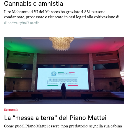
Cannabis e amnistia
Il re Mohammed VI del Marocco ha graziato 4.831 persone
condannate, processate o ricercate in casi legati alla coltivazione di
cannabis.
di
Andrea Spinelli Barrile
Economia
La “messa a terra” del Piano Mattei
Come può il Piano Mattei essere ‘non predatorio’ se, nella sua cabina