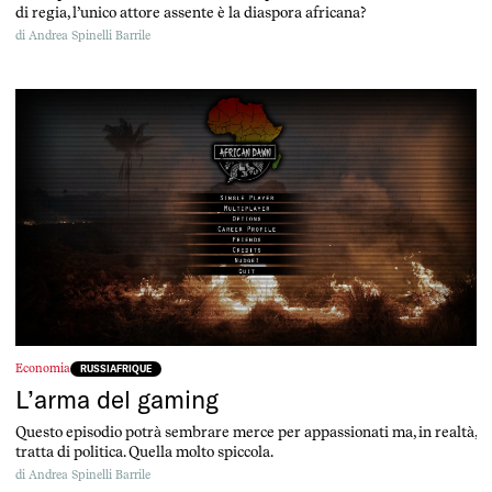
di regia, l’unico attore assente è la diaspora africana?
di
Andrea Spinelli Barrile
Economia
RUSSIAFRIQUE
L’arma del gaming
Questo episodio potrà sembrare merce per appassionati ma, in realtà,
tratta di politica. Quella molto spiccola.
di
Andrea Spinelli Barrile