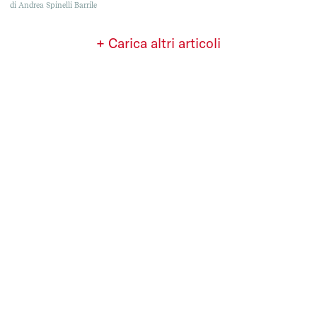
sopravvivono persino alla damnatio memoriae.
di
Andrea Spinelli Barrile
+ Carica altri articoli