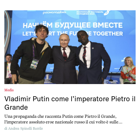
Media
Vladimir Putin come l’imperatore Pietro il
Grande
Una propaganda che racconta Putin come Pietro il Grande,
l’imperatore assoluto eroe nazionale russo il cui volto è sulle
banconote da 500 rubli.
di
Andrea Spinelli Barrile