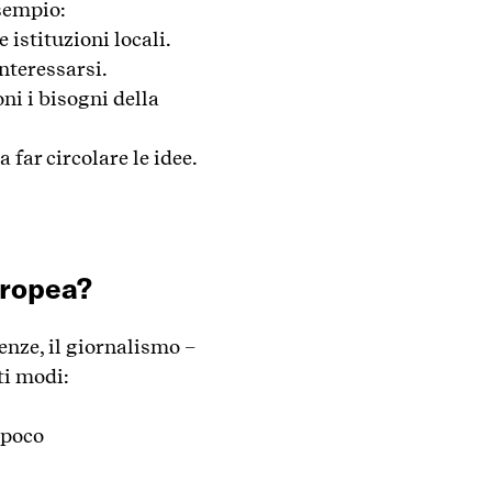
sempio:
 istituzioni locali.
nteressarsi.
oni i bisogni della
a far circolare le idee.
uropea?
enze, il giornalismo –
ti modi:
 poco