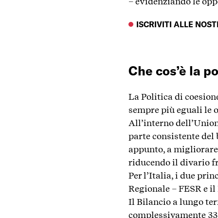
– evidenziando le opp
ISCRIVITI ALLE NOS
Che cos’è la p
La Politica di coesion
sempre più eguali le o
All’interno dell’Union
parte consistente del 
appunto, a migliorare
riducendo il divario f
Per l’Italia, i due pr
Regionale – FESR e il
Il Bilancio a lungo te
complessivamente 330 m