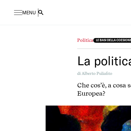
MENU
Search
Politica
LE BASI DELLA COESION
La politi
di
Alberto Puliafito
Che cos’è, a cosa 
Europea?