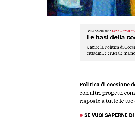
Dalle nostre serie
Serie Giornalist
Le basi della c
Capire la Politica di Coesio
cittadini, è cruciale ma n
sciogliere un po’ di nodi.
Politica di coesione 
con altri progetti com
risposte a tutte le tu
SE VUOI SAPERNE DI 