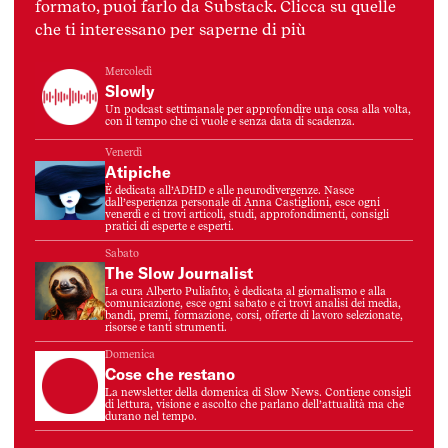
formato, puoi farlo da Substack. Clicca su quelle
che ti interessano per saperne di più
Mercoledì
Slowly
Un podcast settimanale per approfondire una cosa alla volta,
con il tempo che ci vuole e senza data di scadenza.
Venerdì
Atipiche
È dedicata all’ADHD e alle neurodivergenze. Nasce
dall’esperienza personale di Anna Castiglioni, esce ogni
venerdì e ci trovi articoli, studi, approfondimenti, consigli
pratici di esperte e esperti.
Sabato
The Slow Journalist
La cura Alberto Puliafito, è dedicata al giornalismo e alla
comunicazione, esce ogni sabato e ci trovi analisi dei media,
bandi, premi, formazione, corsi, offerte di lavoro selezionate,
risorse e tanti strumenti.
Domenica
Cose che restano
La newsletter della domenica di Slow News. Contiene consigli
di lettura, visione e ascolto che parlano dell’attualità ma che
durano nel tempo.