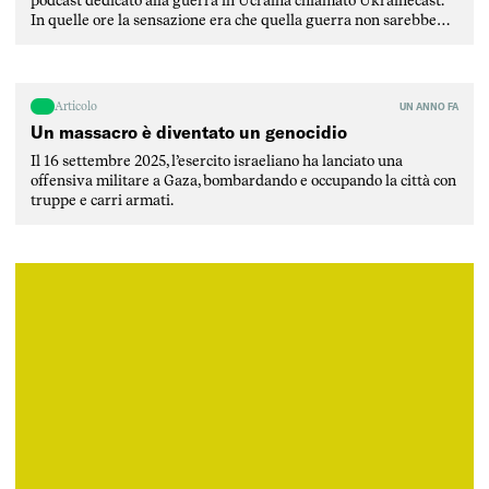
podcast dedicato alla guerra in Ucraina chiamato Ukrainecast.
In quelle ore la sensazione era che quella guerra non sarebbe
durata a lungo. Da una parte sembrava imponente la forza
dispiegata dall’esercito di Putin, dall’altro non sembrava […]
Articolo
UN ANNO FA
Un massacro è diventato un genocidio
Il 16 settembre 2025, l’esercito israeliano ha lanciato una
offensiva militare a Gaza, bombardando e occupando la città con
truppe e carri armati.