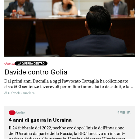
Guerra
LA GUERRA DENTRO
Davide contro Golia
Dai primi anni Duemila a oggi l’avvocato Tartaglia ha collezionato
circa 500 sentenze favorevoli per militari ammalati o deceduti, e la
sua attività ha ispirato avvocati di altri paesi ad avviare cause simili
di
Gabriele Cruciata
Audio
5 MESI FA
4 anni di guerra in Ucraina
Il 24 febbraio del 2022, pochbe ore dopo l’inizio dell’invasione
dell’Ucraina da parte della Russia, la BBC lanciava un instant-