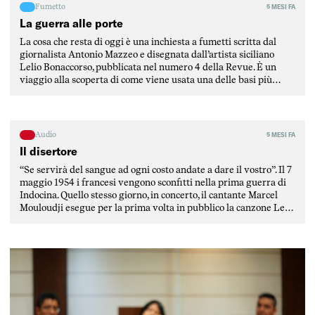
Fumetto
5 MESI FA
La guerra alle porte
La cosa che resta di oggi è una inchiesta a fumetti scritta dal
giornalista Antonio Mazzeo e disegnata dall’artista siciliano
Lelio Bonaccorso, pubblicata nel numero 4 della Revue. È un
viaggio alla scoperta di come viene usata una delle basi più
strategiche del Mediterraneo, ovvero la base di Sigonella, in
Sicilia. L’inchiesta è stata scritta […]
Audio
5 MESI FA
Il disertore
“Se servirà del sangue ad ogni costo andate a dare il vostro”. Il 7
maggio 1954 i francesi vengono sconfitti nella prima guerra di
Indocina. Quello stesso giorno, in concerto, il cantante Marcel
Mouloudji esegue per la prima volta in pubblico la canzone Le
Déserteur (Il disertore), scritta daòl poeta e musicista francese
Boris Vian. […]