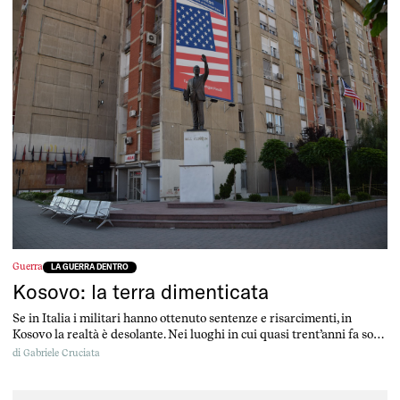
Guerra
LA GUERRA DENTRO
Kosovo: la terra dimenticata
Se in Italia i militari hanno ottenuto sentenze e risarcimenti, in
Kosovo la realtà è desolante. Nei luoghi in cui quasi trent’anni fa sono
cadute le bombe non ci sono ancora risposte.
di
Gabriele Cruciata