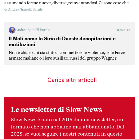
assumendo forme nuove, diverse, reinventandosi. Ci sono cose che
sopravvivono persino alla damnatio memoriae.
di
Andrea Spinelli Barrile
Andrea Spinelli Barrile
2 ANNI FA
Il Mali come la Siria di Daesh: decapitazioni e
mutilazioni
Non è chiaro chi sia stato a commettere le violenze, se le Forze
armate maliane o i loro ausiliari russi del gruppo Wagner.
+ Carica altri articoli
Le newsletter di Slow News
Slow News è nato nel 2015 da una newsletter, un
formato che non abbiamo mai abbandonato. Dal
2025, se vuoi seguire i nostri contenuti in questo