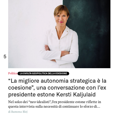
attraverso 26 grafici e mappe, tracciamo un bilancio dello stato
attuale della politica di coesione e del suo futuro, mentre gli Stati
membri si preparano a un allargamento che potrebbe
sconvolgerne le coordinate.
5
Politica
LA SVOLTA GEOPOLITICA DELLA COESIONE
“La migliore autonomia strategica è la
coesione”, una conversazione con l’ex
presidente estone Kersti Kaljulaid
Nel solco dei “neo-idealisti”, l’ex presidente estone riflette in
questa intervista sulla necessità di continuare lo sforzo di
coesione attorno al sostegno militare all’Ucraina. Secondo lei, le
di
Ramona Bloj