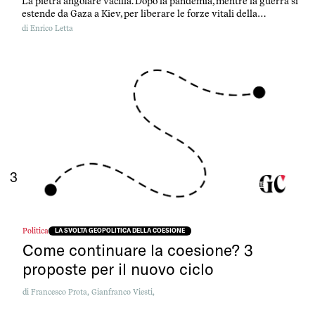
La pietra angolare vacilla. Dopo la pandemia, mentre la guerra si
estende da Gaza a Kiev, per liberare le forze vitali della
costruzione europea, bisogna avere il coraggio di intervenire sul
di
Enrico Letta
cuore dell’Europa: il mercato unico. Un contributo firmato da
Enrico Letta.
3
Politica
LA SVOLTA GEOPOLITICA DELLA COESIONE
Come continuare la coesione? 3
proposte per il nuovo ciclo
di
Francesco Prota,
Gianfranco Viesti,