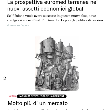
La prospettiva euromediterranea nei
nuovi assetti economici globali
Se l’Unione vuole avere successo in questa nuova fase, deve
rivolgersi verso il Sud. Per Amedeo Lepore, la politica di coesione
può consentire di ancorare l’Europa alle profonde trasformazioni
di
Amedeo Lepore
della globalizzazione, a condizione che sia in grado di sviluppare
un metodo euro-mediterraneo.
2
Politica
LA SVOLTA GEOPOLITICA DELLA COESIONE
Molto più di un mercato