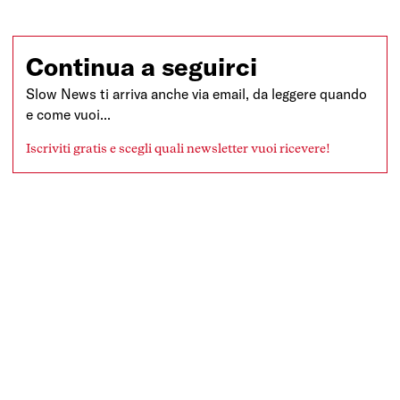
trasformazioni nate in mezzo alla prova della guerra dovrebbero
permettere all’Unione di approfondire la sua integrazione interna
e di rafforzare le relazioni con il suo vicinato a Sud.
Continua a seguirci
Slow News ti arriva anche via email, da leggere quando
e come vuoi...
Iscriviti gratis e scegli quali newsletter vuoi ricevere!