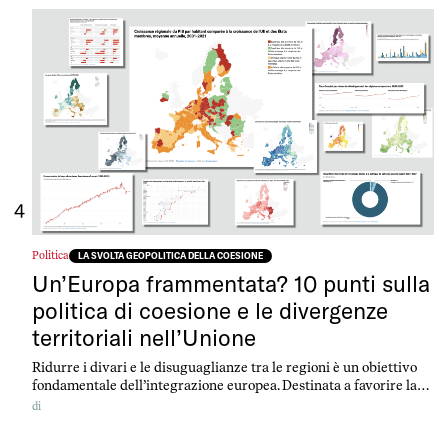
4
Politica
LA SVOLTA GEOPOLITICA DELLA COESIONE
Un’Europa frammentata? 10 punti sulla
politica di coesione e le divergenze
territoriali nell’Unione
Ridurre i divari e le disuguaglianze tra le regioni è un obiettivo
fondamentale dell’integrazione europea. Destinata a favorire la
convergenza e la crescita, la politica di coesione si sviluppa su un
di
lungo periodo, ma è stata messa a dura prova dagli shock
improvvisi della pandemia e della guerra in Ucraina. In 10 punti e