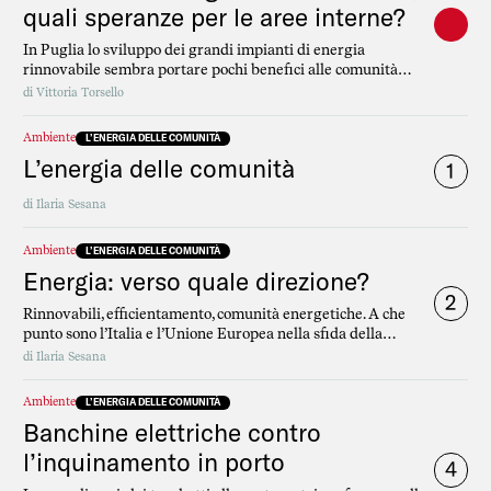
quali speranze per le aree interne?
In Puglia lo sviluppo dei grandi impianti di energia
rinnovabile sembra portare pochi benefici alle comunità
locali, soprattutto quelle più marginali. Le Comunità
di
Vittoria Torsello
Energetiche Rinnovabili, invece, potrebbero essere un mezzo
per rendere giusta la transizione verde. Anche grazie ai fondi
Ambiente
L’ENERGIA DELLE COMUNITÀ
di coesione Ue.
L’energia delle comunità
1
di
Ilaria Sesana
Ambiente
L’ENERGIA DELLE COMUNITÀ
Energia: verso quale direzione?
2
Rinnovabili, efficientamento, comunità energetiche. A che
punto sono l’Italia e l’Unione Europea nella sfida della
decarbonizzazione
di
Ilaria Sesana
Ambiente
L’ENERGIA DELLE COMUNITÀ
Banchine elettriche contro
l’inquinamento in porto
4