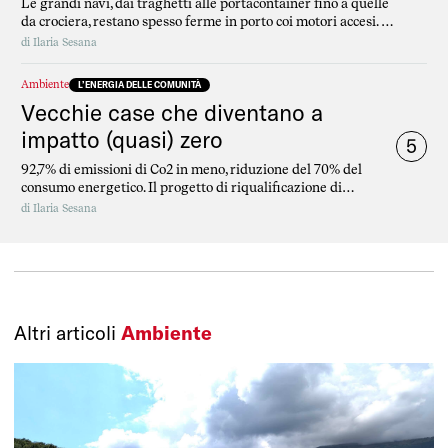
Le grandi navi, dai traghetti alle portacontainer fino a quelle
da crociera, restano spesso ferme in porto coi motori accesi. E
inquinano. Il “cold ironing”, finanziato in diversi casi da fondi
di
Ilaria Sesana
UE, potrebbe essere la soluzione
Ambiente
L’ENERGIA DELLE COMUNITÀ
Vecchie case che diventano a
impatto (quasi) zero
5
92,7% di emissioni di Co2 in meno, riduzione del 70% del
consumo energetico. Il progetto di riqualificazione di
Monterusciello e i fondi pubblici.
di
Ilaria Sesana
Altri articoli
Ambiente