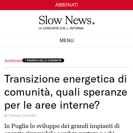
ABBONATI
LA COMUNITÀ CHE
TI
INFORMA
SI
MENU
CHIUDI
Ambiente
L’ENERGIA DELLE COMUNITÀ
Transizione energetica di
comunità, quali speranze
per le aree interne?
di
Vittoria Torsello
In Puglia lo sviluppo dei grandi impianti di