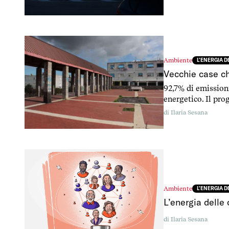
essere una strada 
Fiume Veneto.
Ambiente
L’ENERGIA 
Vecchie case ch
92,7% di emission
energetico. Il pro
pubblici.
di
Ilaria Sesana
Ambiente
L’ENERGIA 
L’energia delle
di
Ilaria Sesana