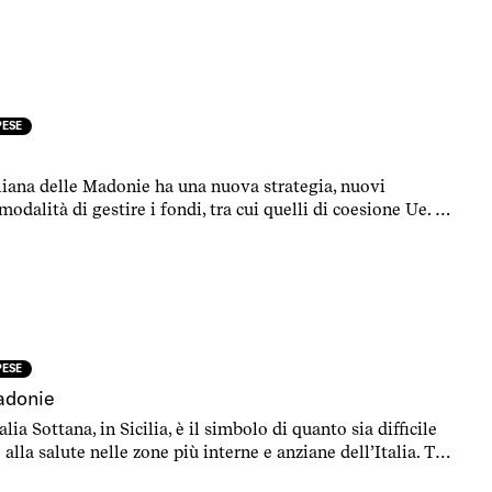
PESE
iliana delle Madonie ha una nuova strategia, nuovi
modalità di gestire i fondi, tra cui quelli di coesione Ue. La
rare tra enti locali, invece, è sempre la stessa, da decenni.
PESE
adonie
lia Sottana, in Sicilia, è il simbolo di quanto sia difficile
o alla salute nelle zone più interne e anziane dell’Italia. Tra
n pensione e fondi Ue che arrivano sul territorio, un