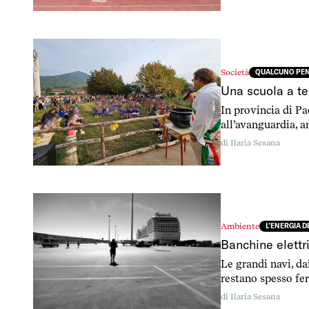
Società
QUALCUNO PENS
Una scuola a te
In provincia di Pa
all’avanguardia, a
l’Italia destina al
di
Ilaria Sesana
Ambiente
L’ENERGIA 
Banchine elettr
Le grandi navi, da
restano spesso fer
ironing”, finanzia
di
Ilaria Sesana