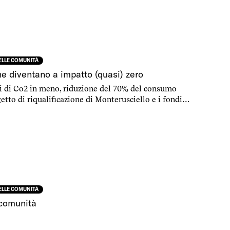
per raggiungere l’obiettivo, come dimostra il caso di
DELLE COMUNITÀ
e diventano a impatto (quasi) zero
i di Co2 in meno, riduzione del 70% del consumo
getto di riqualificazione di Monterusciello e i fondi
DELLE COMUNITÀ
 comunità