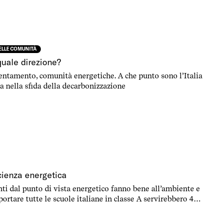
DELLE COMUNITÀ
quale direzione?
ientamento, comunità energetiche. A che punto sono l’Italia
a nella sfida della decarbonizzazione
icienza energetica
ienti dal punto di vista energetico fanno bene all’ambiente e
 portare tutte le scuole italiane in classe A servirebbero 40
efici sarebbero moltissimi. Le risorse europee possono