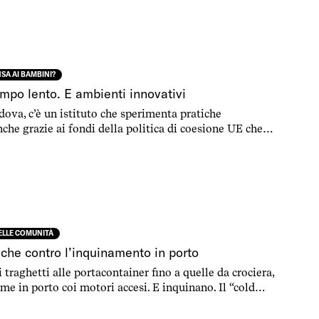
A AI BAMBINI?
mpo lento. E ambienti innovativi
dova, c’è un istituto che sperimenta pratiche
nche grazie ai fondi della politica di coesione UE che
l’istruzione
DELLE COMUNITÀ
iche contro l’inquinamento in porto
i traghetti alle portacontainer fino a quelle da crociera,
me in porto coi motori accesi. E inquinano. Il “cold
to in diversi casi da fondi UE, potrebbe essere la soluzione