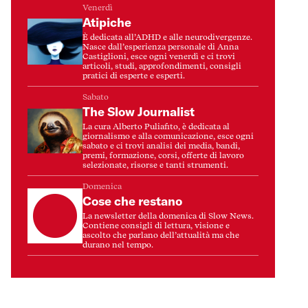
Venerdì
Atipiche
È dedicata all’ADHD e alle neurodivergenze.
Nasce dall’esperienza personale di Anna
Castiglioni, esce ogni venerdì e ci trovi
articoli, studi, approfondimenti, consigli
pratici di esperte e esperti.
Sabato
The Slow Journalist
La cura Alberto Puliafito, è dedicata al
giornalismo e alla comunicazione, esce ogni
sabato e ci trovi analisi dei media, bandi,
premi, formazione, corsi, offerte di lavoro
selezionate, risorse e tanti strumenti.
Domenica
Cose che restano
La newsletter della domenica di Slow News.
Contiene consigli di lettura, visione e
ascolto che parlano dell’attualità ma che
durano nel tempo.