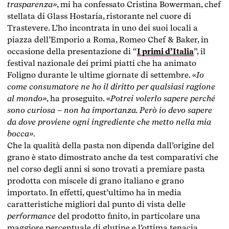
trasparenza»
, mi ha confessato Cristina Bowerman, chef
stellata di Glass Hostaria, ristorante nel cuore di
Trastevere. L’ho incontrata in uno dei suoi locali a
piazza dell’Emporio a Roma, Romeo Chef & Baker, in
occasione della presentazione di “
I primi d’Italia
”, il
festival nazionale dei primi piatti che ha animato
Foligno durante le ultime giornate di settembre. «
Io
come consumatore ne ho il diritto per qualsiasi ragione
al mondo»
, ha proseguito. «
Potrei volerlo sapere perché
sono curiosa – non ha importanza. Però io devo sapere
da dove proviene ogni ingrediente che metto nella mia
bocca»
.
Che la qualità della pasta non dipenda dall’origine del
grano è stato dimostrato anche da test comparativi che
nel corso degli anni si sono trovati a premiare pasta
prodotta con miscele di grano italiano e grano
importato. In effetti, quest’ultimo ha in media
caratteristiche migliori dal punto di vista delle
performance
del prodotto finito, in particolare una
maggiore percentuale di glutine e l’ottima tenacia