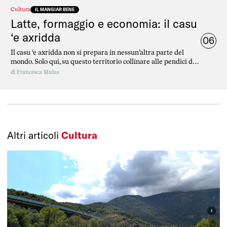
Cultura
IL MANGIAR BENE
Latte, formaggio e economia: il casu
‘e axridda
06
Il casu ‘e axridda non si prepara in nessun’altra parte del
mondo. Solo qui, su questo territorio collinare alle pendici del
Gennargentu, in Sardegna.
di
Francesca Mulas
Altri articoli
Cultura