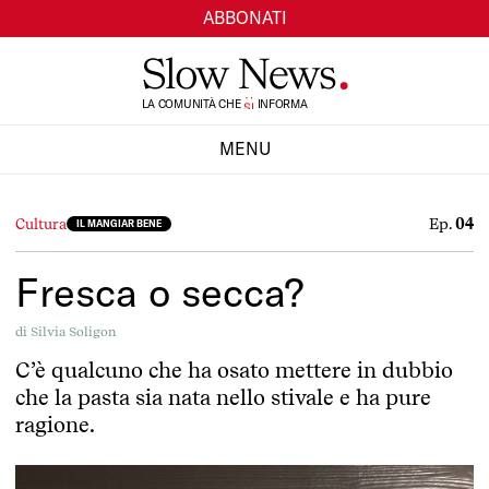
ABBONATI
LA COMUNITÀ CHE
TI
INFORMA
SI
MENU
CHIUDI
Ep.
04
Cultura
IL MANGIAR BENE
Fresca o secca?
di
Silvia Soligon
C’è qualcuno che ha osato mettere in dubbio
che la pasta sia nata nello stivale e ha pure
ragione.