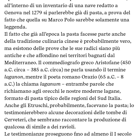
all’interno di un inventario di una nave redatto a
Genova nel 1279 si parlerebbe già di pasta, a prova del
fatto che quella su Marco Polo sarebbe solamente una
leggenda.
Il fatto che già all’epoca la pasta facesse parte anche
della tradizione culinaria cinese è probabilmente vero,
ma esistono delle prove che le sue radici siano più
antiche e che affondino nei territori bagnati dal
Mediterraneo. Il commediografo greco Aristofane (450
a.C. circa – 385 a.C. circa) ne parla usando il termine
laganon
, mentre il poeta romano Orazio (65 a.C. – 8
a.C.) la chiama
laganum
– entrambe parole che
richiamano agli orecchi le nostre moderne lagane,
formato di pasta tipico delle regioni del Sud Italia.
Anche gli Etruschi, probabilmente, facevano la pasta; lo
testimonierebbero alcune decorazioni delle tombe di
Cerveteri, che sembrano raccontare la produzione di
qualcosa di simile a dei ravioli.
Le testimonianze proseguono fino ad almeno il I secolo