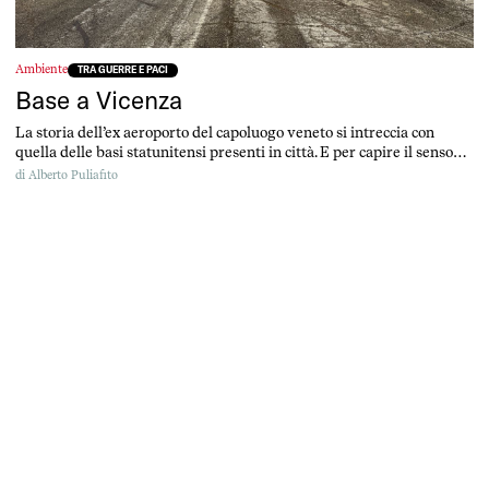
Ambiente
TRA GUERRE E PACI
Base a Vicenza
La storia dell’ex aeroporto del capoluogo veneto si intreccia con
quella delle basi statunitensi presenti in città. E per capire il senso
del Parco della pace oggi, bisogna ripercorrere gli ultimi 100 anni di
di
Alberto Puliafito
storia vicentina