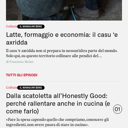
Cultura
IL MANGIAR BENE
Latte, formaggio e economia: il casu ‘e
axridda
Il casu ‘e axridda non si prepara in nessun’altra parte del mondo.
Solo qui, su questo territorio collinare alle pendici del
Gennargentu, in Sardegna.
di
Francesca Mulas
TUTTI GLI EPISODI
Cultura
IL MANGIAR BENE
Dalla scatoletta all’Honestly Good:
perché rallentare anche in cucina (e
01
come farlo)
«Fare la spesa capendo quello che compriamo, conoscere gli
ingredienti, non avere paura di stare in cucina».