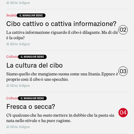
di
Silvia Soligon
Società
IL MANGIAR BENE
Cibo cattivo o cattiva informazione?
02
La cattiva informazione riguardo il cibo è dilagante. Ma di chi
è la colpa?
di
Silvia Soligon
Cultura
IL MANGIAR BENE
La cultura del cibo
03
Siamo quello che mangiamo suona come una litania. Eppure è
proprio così: il cibo è uno specchio.
di
Silvia Soligon
Cultura
IL MANGIAR BENE
Fresca o secca?
04
C’è qualcuno che ha osato mettere in dubbio che la pasta sia
nata nello stivale e ha pure ragione.
di
Silvia Soligon