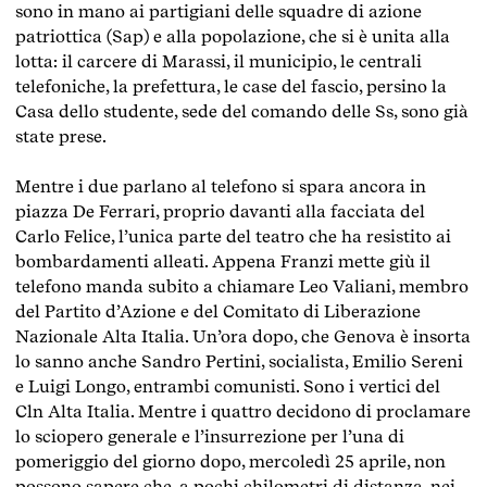
sono in mano ai partigiani delle squadre di azione
patriottica (Sap) e alla popolazione, che si è unita alla
lotta: il carcere di Marassi, il municipio, le centrali
telefoniche, la prefettura, le case del fascio, persino la
Casa dello studente, sede del comando delle Ss, sono già
state prese.
Mentre i due parlano al telefono si spara ancora in
piazza De Ferrari, proprio davanti alla facciata del
Carlo Felice, l’unica parte del teatro che ha resistito ai
bombardamenti alleati. Appena Franzi mette giù il
telefono manda subito a chiamare Leo Valiani, membro
del Partito d’Azione e del Comitato di Liberazione
Nazionale Alta Italia. Un’ora dopo, che Genova è insorta
lo sanno anche Sandro Pertini, socialista, Emilio Sereni
e Luigi Longo, entrambi comunisti. Sono i vertici del
Cln Alta Italia. Mentre i quattro decidono di proclamare
lo sciopero generale e l’insurrezione per l’una di
pomeriggio del giorno dopo, mercoledì 25 aprile, non
possono sapere che, a pochi chilometri di distanza, nei