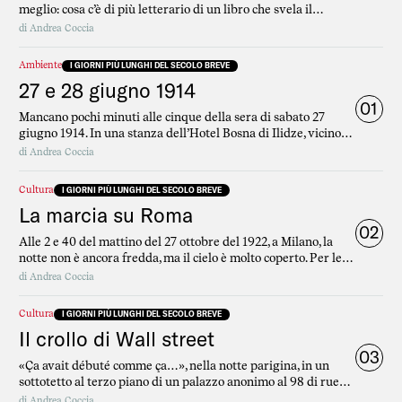
meglio: cosa c’è di più letterario di un libro che svela il
tempo? Andrea Coccia ha scritto un’opera con un’idea
di
Andrea Coccia
semplicissima e stupefacente: prendiamo un giorno in cui un
evento sta succedendo, ma non fermiamoci lì.
Ambiente
I GIORNI PIÙ LUNGHI DEL SECOLO BREVE
27 e 28 giugno 1914
01
Mancano pochi minuti alle cinque della sera di sabato 27
giugno 1914. In una stanza dell’Hotel Bosna di Ilidze, vicino a
Sarajevo, ricolma di opere d’arte di ogni tipo fatte arrivare
di
Andrea Coccia
dagli collezionisti della città, l’Arciduca Francesco Ferdinando
sta finendo di scrivere una lettera.
Cultura
I GIORNI PIÙ LUNGHI DEL SECOLO BREVE
La marcia su Roma
02
Alle 2 e 40 del mattino del 27 ottobre del 1922, a Milano, la
notte non è ancora fredda, ma il cielo è molto coperto. Per le
ore successive ci si aspettano forti piogge.
di
Andrea Coccia
Cultura
I GIORNI PIÙ LUNGHI DEL SECOLO BREVE
Il crollo di Wall street
03
«Ça avait débuté comme ça…», nella notte parigina, in un
sottotetto al terzo piano di un palazzo anonimo al 98 di rue
Lepic, a Montmartre, Louis Ferdinand Destouches rilegge
di
Andrea Coccia