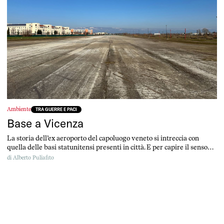
Ambiente
TRA GUERRE E PACI
Base a Vicenza
La storia dell’ex aeroporto del capoluogo veneto si intreccia con
quella delle basi statunitensi presenti in città. E per capire il senso
del Parco della pace oggi, bisogna ripercorrere gli ultimi 100 anni di
di
Alberto Puliafito
storia vicentina