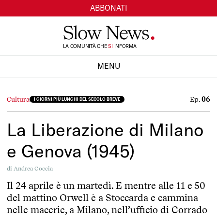
ABBONATI
LA COMUNITÀ CHE
TI
INFORMA
SI
MENU
CHIUDI
Ep.
06
Cultura
I GIORNI PIÙ LUNGHI DEL SECOLO BREVE
La Liberazione di Milano
e Genova (1945)
di
Andrea Coccia
Il 24 aprile è un martedì. E mentre alle 11 e 50
del mattino Orwell è a Stoccarda e cammina
nelle macerie, a Milano, nell’ufficio di Corrado