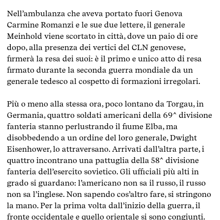
Nell’ambulanza che aveva portato fuori Genova
Carmine Romanzi e le sue due lettere, il generale
Meinhold viene scortato in città, dove un paio di ore
dopo, alla presenza dei vertici del CLN genovese,
firmerà la resa dei suoi: è il primo e unico atto di resa
firmato durante la seconda guerra mondiale da un
generale tedesco al cospetto di formazioni irregolari.
Più o meno alla stessa ora, poco lontano da Torgau, in
Germania, quattro soldati americani della 69^ divisione
fanteria stanno perlustrando il fiume Elba, ma
disobbedendo a un ordine del loro generale, Dwight
Eisenhower, lo attraversano. Arrivati dall’altra parte, i
quattro incontrano una pattuglia della 58^ divisione
fanteria dell’esercito sovietico. Gli ufficiali più alti in
grado si guardano: l’americano non sa il russo, il russo
non sa l’inglese. Non sapendo cos’altro fare, si stringono
la mano. Per la prima volta dall’inizio della guerra, il
fronte occidentale e quello orientale si sono congiunti.