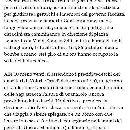
Devono ratificare tre decreti d’urgenza per assumere i
poteri civili e militari, per amministrare la giustizia e
per giudicare i gerarchi e i membri del governo fascista:
la pena prevista è la morte. Contemporaneamente,
lungo viale Campania, una colonna di partigiani e
cittadini sta camminando in direzione di piazza
Leonardo da Vinci. Sono in 340, in tutto hanno 5 fucili
mitragliatori, 17 fucili automatici, 56 pistole e alcune
bombe a mano. Nel giro di un’ora hanno occupato la
sede del Politecnico.
Alle 10 meno venti, si arrendono i presidi tedeschi dei
quartieri di Voltri e Prà. Poi, intorno alle 10, un gruppo
di studenti universitari insieme a una decina di uomini
delle Sap attacca l’altura di Granarolo, ancora
presidiata dai tedeschi. L’obiettivo è prendere la
stazione radio. Nello stesso momento, in un’ambulanza
che viaggia a sirene spiegate, c’è un uomo con due
lettere in tasca e l’ordine di consegnarle nelle mani del
generale Gustav Meinhold. Quell’uomo, che si fa