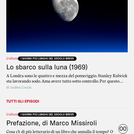
Cultura
I GIORNI PIÙ LUNGHI DEL SECOLO BREVE
Lo sbarco sulla luna (1969)
A Londra sono le quattro e mezza del pomeriggio. Stanley Kubrick
sta lavorando sodo. Ama avere tutto sotto controllo. Per questo
scrive il soggetto, la sceneggiatura, dirige, monta e si preoccupa
di
Andrea Coccia
perfino della fase di lancio di tutti i suoi film.
TUTTI GLI EPISODI
Cultura
I GIORNI PIÙ LUNGHI DEL SECOLO BREVE
Prefazione, di Marco Missiroli
00
Cosa c’è di più letterario di un libro che annulla il tempo? O