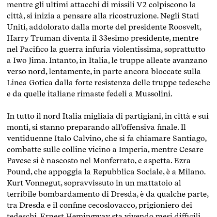
mentre gli ultimi attacchi di missili V2 colpiscono la
città, si inizia a pensare alla ricostruzione. Negli Stati
Uniti, addolorato dalla morte del presidente Roosvelt,
Harry Truman diventa il 33esimo presidente, mentre
nel Pacifico la guerra infuria violentissima, soprattutto
a Iwo Jima. Intanto, in Italia, le truppe alleate avanzano
verso nord, lentamente, in parte ancora bloccate sulla
Linea Gotica dalla forte resistenza delle truppe tedesche
e da quelle italiane rimaste fedeli a Mussolini.
In tutto il nord Italia migliaia di partigiani, in città e sui
monti, si stanno preparando all’offensiva finale. Il
ventiduenne Italo Calvino, che si fa chiamare Santiago,
combatte sulle colline vicino a Imperia, mentre Cesare
Pavese si è nascosto nel Monferrato, e aspetta. Ezra
Pound, che appoggia la Repubblica Sociale, è a Milano.
Kurt Vonnegut, sopravvissuto in un mattatoio al
terribile bombardamento di Dresda, è da qualche parte,
tra Dresda e il confine cecoslovacco, prigioniero dei
tedeschi. Ernest Hemingway sta vivendo mesi difficili,