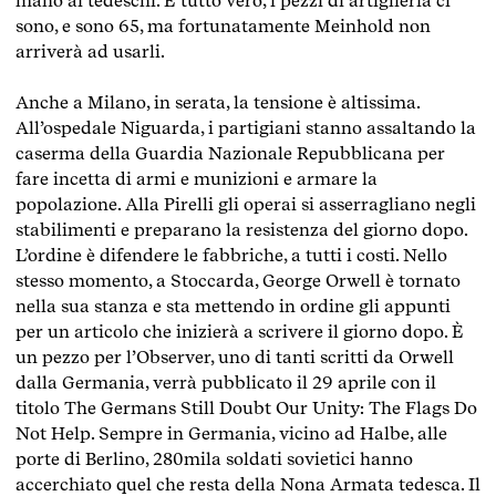
mano ai tedeschi. È tutto vero, i pezzi di artiglieria ci
sono, e sono 65, ma fortunatamente Meinhold non
arriverà ad usarli.
Anche a Milano, in serata, la tensione è altissima.
All’ospedale Niguarda, i partigiani stanno assaltando la
caserma della Guardia Nazionale Repubblicana per
fare incetta di armi e munizioni e armare la
popolazione. Alla Pirelli gli operai si asserragliano negli
stabilimenti e preparano la resistenza del giorno dopo.
L’ordine è difendere le fabbriche, a tutti i costi. Nello
stesso momento, a Stoccarda, George Orwell è tornato
nella sua stanza e sta mettendo in ordine gli appunti
per un articolo che inizierà a scrivere il giorno dopo. È
un pezzo per l’Observer, uno di tanti scritti da Orwell
dalla Germania, verrà pubblicato il 29 aprile con il
titolo The Germans Still Doubt Our Unity: The Flags Do
Not Help. Sempre in Germania, vicino ad Halbe, alle
porte di Berlino, 280mila soldati sovietici hanno
accerchiato quel che resta della Nona Armata tedesca. Il