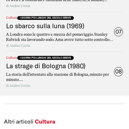
nell’ufficio di Corrado Franzi, direttore della filiale milanese
di
Andrea Coccia
della Banca Commerciale, suona il telefono. Dall’altra parte
dell’apparecchio c’è un suo collega di Genova e quel che ha da
Cultura
I GIORNI PIÙ LUNGHI DEL SECOLO BREVE
dirgli è una cosa molto importante: la città è insorta.
Lo sbarco sulla luna (1969)
07
A Londra sono le quattro e mezza del pomeriggio. Stanley
Kubrick sta lavorando sodo. Ama avere tutto sotto controllo.
Per questo scrive il soggetto, la sceneggiatura, dirige, monta
di
Andrea Coccia
e si preoccupa perfino della fase di lancio di tutti i suoi film.
Cultura
I GIORNI PIÙ LUNGHI DEL SECOLO BREVE
La strage di Bologna (1980)
08
La storia dell’attentato alla stazione di Bologna, minuto per
minuto.
Per non dimenticare.
di
Andrea Coccia
Altri articoli
Cultura