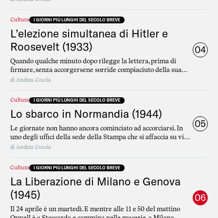
febbrilmente un testo di una decina di pagine che ha buttato
giù di getto qualche nottata prima, in gran segreto. È la notte
Cultura
I GIORNI PIÙ LUNGHI DEL SECOLO BREVE
del 28 ottobre del 1929 e sono ore che ci lavora.
L’elezione simultanea di Hitler e
Roosevelt (1933)
04
Quando qualche minuto dopo rilegge la lettera, prima di
firmare, senza accorgersene sorride compiaciuto della sua
nuova carta intestata. In alto c’è stampato Les édition
di
Andrea Coccia
Denoël&Steele, il nome della sua casa editrice. E mentre lui,
Robert Denoël, guarda il suo nome sulla carta intestata e
Cultura
I GIORNI PIÙ LUNGHI DEL SECOLO BREVE
sorride, non lo sa ancora che quel film non si farà mai.
Lo sbarco in Normandia (1944)
05
Le giornate non hanno ancora cominciato ad accorciarsi. In
uno degli uffici della sede della Stampa che si affaccia su via
Roma, il direttore Concetto Pettinato, scelto direttamente da
di
Andrea Coccia
Benito Mussolini, sta decidendo il titolo per il suo editoriale
sulla presa di Roma da parte del nemico alleato, avvenuta
Cultura
I GIORNI PIÙ LUNGHI DEL SECOLO BREVE
quello stesso pomeriggio.
La Liberazione di Milano e Genova
(1945)
06
Il 24 aprile è un martedì. E mentre alle 11 e 50 del mattino
Orwell è a Stoccarda e cammina nelle macerie, a Milano,