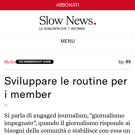
ABBONATI
LA COMUNITÀ CHE
TI
INFORMA
SI
MENU
CHIUDI
Ep.
05
Media
THE MEMBERSHIP GUIDE
Sviluppare le routine per
i member
di
Si parla di engaged journalism, “giornalismo
impegnato”, quando il giornalismo risponde ai
bisogni della comunità e stabilisce con essa un