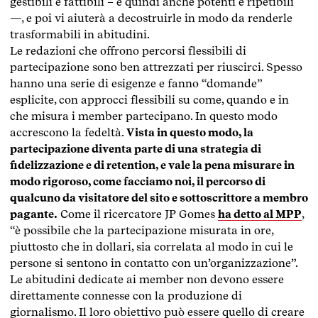
gestibili e fattibili – e quindi anche potenti e ripetibili
—, e poi vi aiuterà a decostruirle in modo da renderle
trasformabili in abitudini.
Le redazioni che offrono percorsi flessibili di
partecipazione sono ben attrezzati per riuscirci. Spesso
hanno una serie di esigenze e fanno “domande”
esplicite, con approcci flessibili su come, quando e in
che misura i member partecipano. In questo modo
accrescono la fedeltà.
Vista in questo modo, la
partecipazione diventa parte di una strategia di
fidelizzazione e di retention, e vale la pena misurare in
modo rigoroso, come facciamo noi, il percorso di
qualcuno da visitatore del sito e sottoscrittore a membro
pagante.
Come il ricercatore JP Gomes
ha detto al MPP
,
“è possibile che la partecipazione misurata in ore,
piuttosto che in dollari, sia correlata al modo in cui le
persone si sentono in contatto con un’organizzazione”.
Le abitudini dedicate ai member non devono essere
direttamente connesse con la produzione di
giornalismo. Il loro obiettivo può essere quello di creare