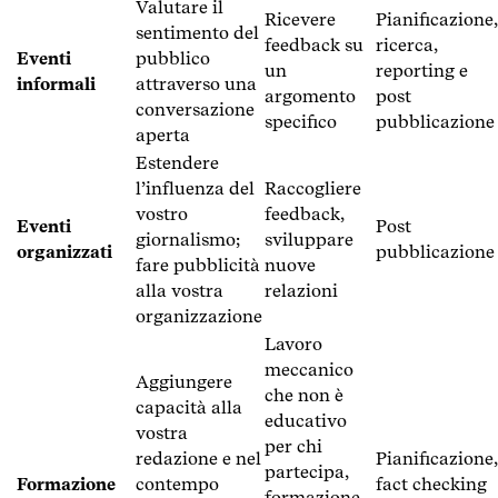
Valutare il
Ricevere
Pianificazione,
sentimento del
feedback su
ricerca,
Eventi
pubblico
un
reporting e
informali
attraverso una
argomento
post
conversazione
specifico
pubblicazione
aperta
Estendere
l’influenza del
Raccogliere
vostro
feedback,
Eventi
Post
giornalismo;
sviluppare
organizzati
pubblicazione
fare pubblicità
nuove
alla vostra
relazioni
organizzazione
Lavoro
meccanico
Aggiungere
che non è
capacità alla
educativo
vostra
per chi
redazione e nel
Pianificazione,
partecipa,
Formazione
contempo
fact checking
formazione