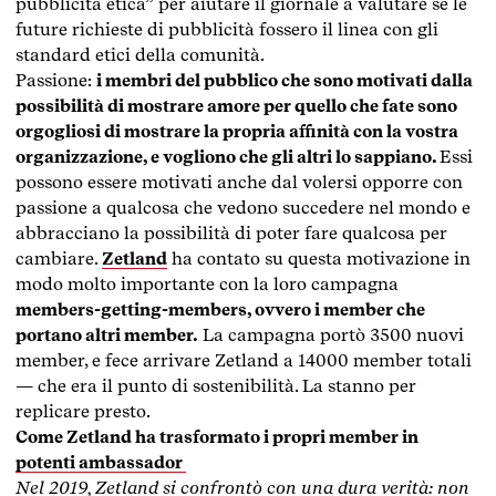
pubblicità etica” per aiutare il giornale a valutare se le
future richieste di pubblicità fossero il linea con gli
standard etici della comunità.
Passione:
i membri del pubblico che sono motivati dalla
possibilità di mostrare amore per quello che fate sono
orgogliosi di mostrare la propria affinità con la vostra
organizzazione, e vogliono che gli altri lo sappiano.
Essi
possono essere motivati anche dal volersi opporre con
passione a qualcosa che vedono succedere nel mondo e
abbracciano la possibilità di poter fare qualcosa per
cambiare.
Zetland
ha contato su questa motivazione in
modo molto importante con la loro campagna
members-getting-members, ovvero i member che
portano altri member.
La campagna portò 3500 nuovi
member, e fece arrivare Zetland a 14000 member totali
— che era il punto di sostenibilità. La stanno per
replicare presto.
Come Zetland ha trasformato i propri member in
potenti ambassador
Nel 2019, Zetland si confrontò con una dura verità: non