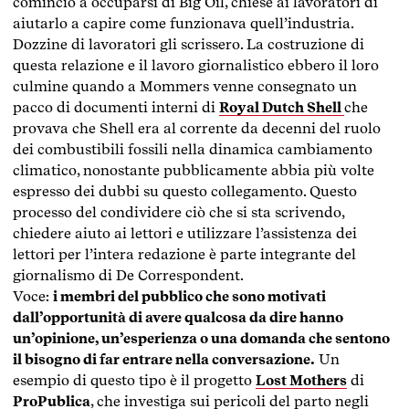
cominciò a occuparsi di Big Oil, chiese ai lavoratori di
aiutarlo a capire come funzionava quell’industria.
Dozzine di lavoratori gli scrissero. La costruzione di
questa relazione e il lavoro giornalistico ebbero il loro
culmine quando a Mommers venne consegnato un
pacco di documenti interni di
Royal Dutch Shell
che
provava che Shell era al corrente da decenni del ruolo
dei combustibili fossili nella dinamica cambiamento
climatico, nonostante pubblicamente abbia più volte
espresso dei dubbi su questo collegamento. Questo
processo del condividere ciò che si sta scrivendo,
chiedere aiuto ai lettori e utilizzare l’assistenza dei
lettori per l’intera redazione è parte integrante del
giornalismo di De Correspondent.
Voce:
i membri del pubblico che sono motivati
dall’opportunità di avere qualcosa da dire hanno
un’opinione, un’esperienza o una domanda che sentono
il bisogno di far entrare nella conversazione.
Un
esempio di questo tipo è il progetto
Lost Mothers
di
ProPublica
, che investiga sui pericoli del parto negli