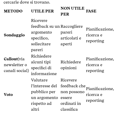
cercarle dove si trovano.
NON UTILE
METODO
UTILE PER
FASE
PER
Ricevere
feedback su un
Raccogliere
Pianificazione,
argomento
pareri
Sondaggio
ricerca e
specifico,
articolati e
reporting
sollecitare
aperti
pareri
Richiedere
Callout
(via
Pianificazione,
alcuni tipi
Richiedere
newsletter o
ricerca e
specifici di
opinioni
canali social)
reporting
informazione
Valutare
Ricevere
l’interesse del
feedback che
Pianificazione,
pubblico per
non possono
Voto
ricerca e
un argomento
essere
reporting
rispetto ad
ordinati in
altri
classifica