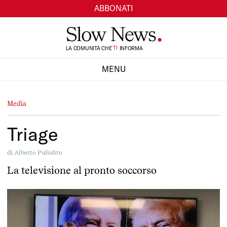
ABBONATI
LA COMUNITÀ CHE
TI
INFORMA
SI
MENU
CHIUDI
Media
Triage
di
Alberto Puliafito
La televisione al pronto soccorso