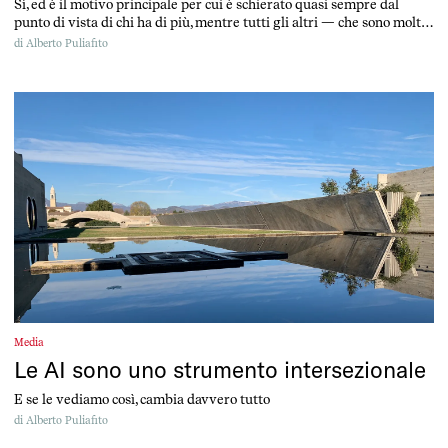
Sì, ed è il motivo principale per cui è schierato quasi sempre dal
punto di vista di chi ha di più, mentre tutti gli altri — che sono molti
di più — restano sistematicamente esclusi.
di
Alberto Puliafito
Media
Le AI sono uno strumento intersezionale
E se le vediamo così, cambia davvero tutto
di
Alberto Puliafito