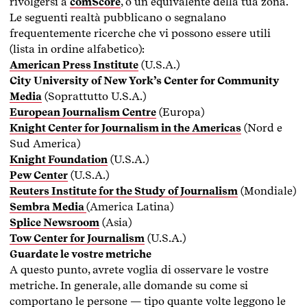
rivolgersi a
comScore
, o un equivalente della tua zona.
Le seguenti realtà pubblicano o segnalano
frequentemente ricerche che vi possono essere utili
(lista in ordine alfabetico):
American Press Institute
(U.S.A.)
City University of New York’s Center for Community
Media
(Soprattutto U.S.A.)
European Journalism Centre
(Europa)
Knight Center for Journalism in the Americas
(Nord e
Sud America)
Knight Foundation
(U.S.A.)
Pew Center
(U.S.A.)
Reuters Institute for the Study of Journalism
(Mondiale)
Sembra Media
(America Latina)
Splice Newsroom
(Asia)
Tow Center for Journalism
(U.S.A.)
Guardate le vostre metriche
A questo punto, avrete voglia di osservare le vostre
metriche. In generale, alle domande su come si
comportano le persone — tipo quante volte leggono le