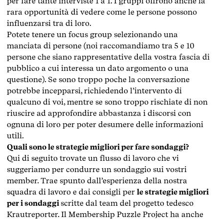
per fare tante interviste 1 a 1. I gruppi offrono anche la
rara opportunità di vedere come le persone possono
influenzarsi tra di loro.
Potete tenere un focus group selezionando una
manciata di persone (noi raccomandiamo tra 5 e 10
persone che siano rappresentative della vostra fascia di
pubblico a cui interessa un dato argomento o una
questione). Se sono troppo poche la conversazione
potrebbe incepparsi, richiedendo l’intervento di
qualcuno di voi, mentre se sono troppo rischiate di non
riuscire ad approfondire abbastanza i discorsi con
ognuna di loro per poter desumere delle informazioni
utili.
Quali sono le strategie migliori per fare sondaggi?
Qui di seguito trovate un flusso di lavoro che vi
suggeriamo per condurre un sondaggio sui vostri
member. Trae spunto dall’esperienza della nostra
squadra di lavoro e dai consigli per
le strategie migliori
per i sondaggi
scritte dal team del progetto tedesco
Krautreporter. Il Membership Puzzle Project ha anche