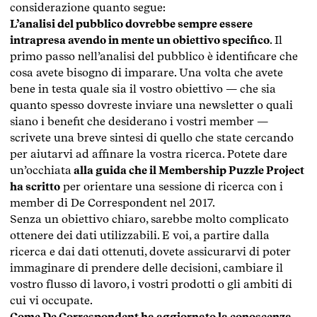
considerazione quanto segue:
L’analisi del pubblico dovrebbe sempre essere
intrapresa avendo in mente un obiettivo specifico
. Il
primo passo nell’analisi del pubblico è identificare che
cosa avete bisogno di imparare. Una volta che avete
bene in testa quale sia il vostro obiettivo — che sia
quanto spesso dovreste inviare una newsletter o quali
siano i benefit che desiderano i vostri member —
scrivete una breve sintesi di quello che state cercando
per aiutarvi ad affinare la vostra ricerca. Potete dare
un’occhiata
alla guida che il Membership Puzzle Project
ha scritto
per orientare una sessione di ricerca con i
member di De Correspondent nel 2017.
Senza un obiettivo chiaro, sarebbe molto complicato
ottenere dei dati utilizzabili. E voi, a partire dalla
ricerca e dai dati ottenuti, dovete assicurarvi di poter
immaginare di prendere delle decisioni, cambiare il
vostro flusso di lavoro, i vostri prodotti o gli ambiti di
cui vi occupate.
Come
De Correspondent ha aggiornato la conoscenza