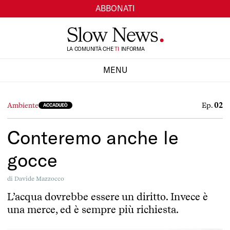
ABBONATI
TI
LA COMUNITÀ CHE
SI
INFORMA
MENU
CHIUDI
Ep.
02
Ambiente
ACCADUEÒ
Conteremo anche le
gocce
di
Davide Mazzocco
L’acqua dovrebbe essere un diritto. Invece è
una merce, ed è sempre più richiesta.