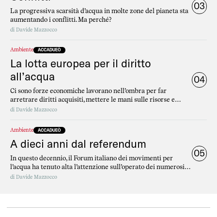
03
La progressiva scarsità d’acqua in molte zone del pianeta sta
aumentando i conflitti. Ma perché?
di
Davide Mazzocco
Ambiente
ACCADUEÒ
La lotta europea per il diritto
all’acqua
04
Ci sono forze economiche lavorano nell’ombra per far
arretrare diritti acquisiti, mettere le mani sulle risorse e
privatizzare ciò che è pubblico.
di
Davide Mazzocco
Ambiente
ACCADUEÒ
A dieci anni dal referendum
05
In questo decennio, il Forum italiano dei movimenti per
l’acqua ha tenuto alta l’attenzione sull’operato dei numerosi
Governi post Berlusconi III.
di
Davide Mazzocco