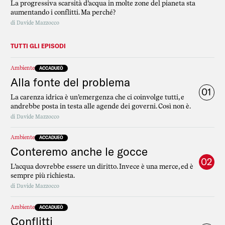
La progressiva scarsità d’acqua in molte zone del pianeta sta
aumentando i conflitti. Ma perché?
di
Davide Mazzocco
TUTTI GLI EPISODI
Ambiente
ACCADUEÒ
Alla fonte del problema
01
La carenza idrica è un’emergenza che ci coinvolge tutti, e
andrebbe posta in testa alle agende dei governi. Così non è.
di
Davide Mazzocco
Ambiente
ACCADUEÒ
Conteremo anche le gocce
02
L’acqua dovrebbe essere un diritto. Invece è una merce, ed è
sempre più richiesta.
di
Davide Mazzocco
Ambiente
ACCADUEÒ
Conflitti