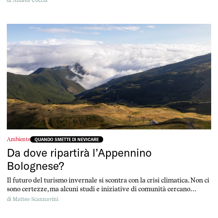
di
Andrea Coccia
Ambiente
QUANDO SMETTE DI NEVICARE
Da dove ripartirà l’Appennino
Bolognese?
Il futuro del turismo invernale si scontra con la crisi climatica. Non ci
sono certezze, ma alcuni studi e iniziative di comunità cercano
risposte per ridare vita al territorio.
di
Matteo Scannavini