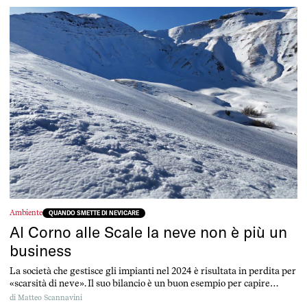
Ambiente
QUANDO SMETTE DI NEVICARE
Al Corno alle Scale la neve non è più un
business
La società che gestisce gli impianti nel 2024 è risultata in perdita per
«scarsità di neve». Il suo bilancio è un buon esempio per capire
l’impatto dei cambiamenti climatici sullo sci a bassa quota e come
di
Matteo Scannavini