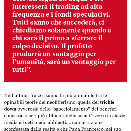
interesserà il trading ad alta
frequenza e i fondi speculativi.
Tutti sanno che succederà, ci
chiediamo solamente quando e
chi sarà il primo a sferrare il
colpo decisivo. Il profitto
produrrà un vantaggio per
l’umanità, sarà un vantaggio per
tutti”.
Nell’ultima frase risuona la più opinabile fra le
opinabili teorie del neoliberismo, quella del
trickle
down
ovverosia dello “sgocciolamento” dei benefici
concessi ai ceti più abbienti della società verso la classe
media e i ceti meno abbienti. Una narrazione
sconfessata dalla realtà e che Papa Francesco, nel suo