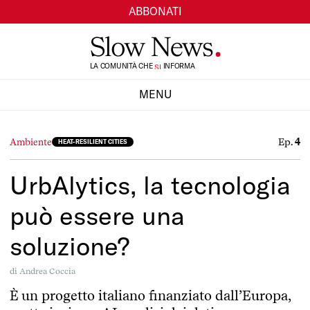
ABBONATI
LA COMUNITÀ CHE
TI
INFORMA
SI
MENU
CHIUDI
Ep.
4
Ambiente
HEAT-RESILIENT CITIES
UrbAlytics, la tecnologia
può essere una
soluzione?
di
Andrea Coccia
È un progetto italiano finanziato dall’Europa,