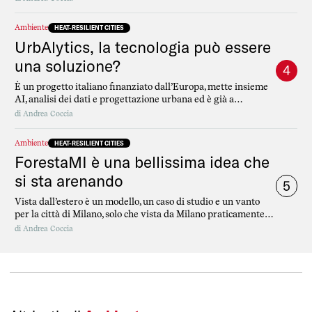
Ambiente
HEAT-RESILIENT CITIES
UrbAlytics, la tecnologia può essere
una soluzione?
4
È un progetto italiano finanziato dall’Europa, mette insieme
AI, analisi dei dati e progettazione urbana ed è già a
disposizione del Comune di Milano
di
Andrea Coccia
Ambiente
HEAT-RESILIENT CITIES
ForestaMI è una bellissima idea che
si sta arenando
5
Vista dall’estero è un modello, un caso di studio e un vanto
per la città di Milano, solo che vista da Milano praticamente
non esiste
di
Andrea Coccia