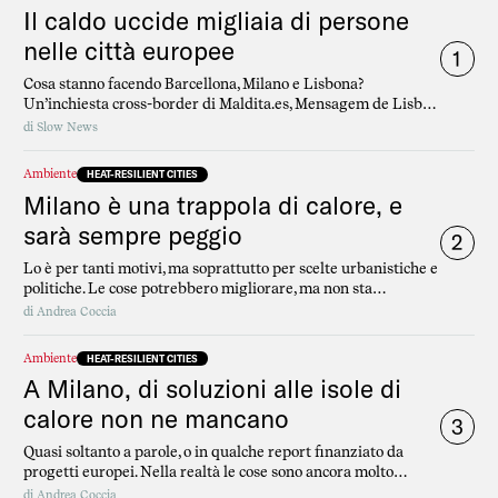
Il caldo uccide migliaia di persone
nelle città europee
1
Cosa stanno facendo Barcellona, Milano e Lisbona?
Un’inchiesta cross-border di Maldita.es, Mensagem de Lisboa
e Slow News.
di
Slow News
Ambiente
HEAT-RESILIENT CITIES
Milano è una trappola di calore, e
sarà sempre peggio
2
Lo è per tanti motivi, ma soprattutto per scelte urbanistiche e
politiche. Le cose potrebbero migliorare, ma non sta
succedendo
di
Andrea Coccia
Ambiente
HEAT-RESILIENT CITIES
A Milano, di soluzioni alle isole di
calore non ne mancano
3
Quasi soltanto a parole, o in qualche report finanziato da
progetti europei. Nella realtà le cose sono ancora molto
indietro
di
Andrea Coccia