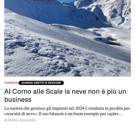
Ambiente
QUANDO SMETTE DI NEVICARE
Al Corno alle Scale la neve non è più un
business
La società che gestisce gli impianti nel 2024 è risultata in perdita per
«scarsità di neve». Il suo bilancio è un buon esempio per capire
l’impatto dei cambiamenti climatici sullo sci a bassa quota e come
di
Matteo Scannavini
funzionano gli aiuti pubblici al settore.