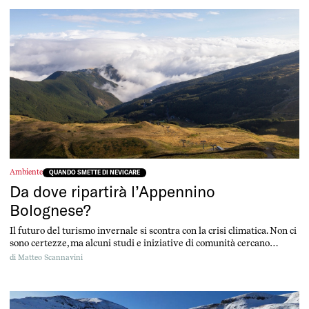
Ambiente
QUANDO SMETTE DI NEVICARE
Da dove ripartirà l’Appennino
Bolognese?
Il futuro del turismo invernale si scontra con la crisi climatica. Non ci
sono certezze, ma alcuni studi e iniziative di comunità cercano
risposte per ridare vita al territorio.
di
Matteo Scannavini