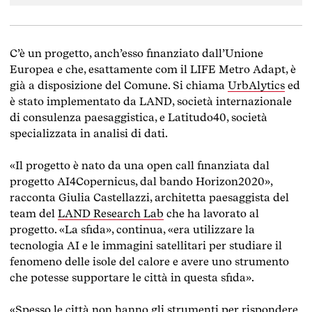
sud in cima alla lista. Tuttavia, esistono
soluzioni adattive disponibili.
C’è un progetto, anch’esso finanziato dall’Unione
Europea e che, esattamente com il LIFE Metro Adapt, è
già a disposizione del Comune. Si chiama
UrbAlytics
ed
è stato implementato da LAND, società internazionale
di consulenza paesaggistica, e Latitudo40, società
specializzata in analisi di dati.
«Il progetto è nato da una open call finanziata dal
progetto AI4Copernicus, dal bando Horizon2020»,
racconta Giulia Castellazzi, architetta paesaggista del
team del
LAND Research Lab
che ha lavorato al
progetto. «La sfida», continua, «era utilizzare la
tecnologia AI e le immagini satellitari per studiare il
fenomeno delle isole del calore e avere uno strumento
che potesse supportare le città in questa sfida».
«Spesso le città non hanno gli strumenti per rispondere