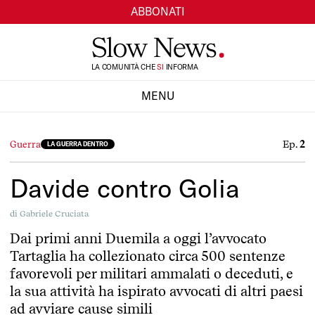
ABBONATI
TI
LA COMUNITÀ CHE
INFORMA
SI
MENU
CHIUDI
Ep.
2
Guerra
LA GUERRA DENTRO
Davide contro Golia
di
Gabriele Cruciata
Dai primi anni Duemila a oggi l’avvocato
Tartaglia ha collezionato circa 500 sentenze
favorevoli per militari ammalati o deceduti, e
la sua attività ha ispirato avvocati di altri paesi
ad avviare cause simili