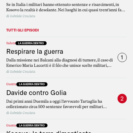
Se in Italia i militari hanno ottenuto sentenze e risarcimenti, in
Kosovo la realtà è desolante. Nei luoghi in cui quasi trent’anni fa
sono cadute le bombe non ci sono ancora risposte.
di
Gabriele Cruciata
TUTTI GLI EPISODI
Salute
LA GUERRA DENTRO
Respirare la guerra
1
Dalla missione nei Balcani alla diagnosi di tumore, il caso di
Emerico Maria Laccetti è il filo che unisce scelte militari,
silenzi istituzionali e conseguenze che durano decenni.
di
Gabriele Cruciata
Guerra
LA GUERRA DENTRO
Davide contro Golia
2
Dai primi anni Duemila a oggi l’avvocato Tartaglia ha
collezionato circa 500 sentenze favorevoli per militari
ammalati o deceduti, e la sua attività ha ispirato avvocati di
di
Gabriele Cruciata
altri paesi ad avviare cause simili
Guerra
LA GUERRA DENTRO