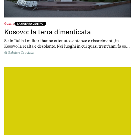
Guerra
LA GUERRA DENTRO
Kosovo: la terra dimenticata
Se in Italia i militari hanno ottenuto sentenze e risarcimenti, in
Kosovo la realtà è desolante. Nei luoghi in cui quasi trent’anni fa sono
cadute le bombe non ci sono ancora risposte.
di
Gabriele Cruciata