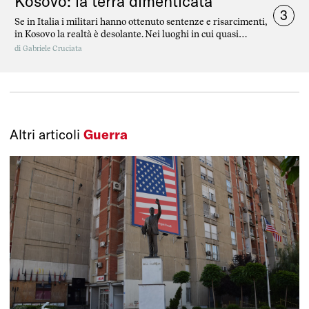
Kosovo: la terra dimenticata
3
Se in Italia i militari hanno ottenuto sentenze e risarcimenti,
in Kosovo la realtà è desolante. Nei luoghi in cui quasi
trent’anni fa sono cadute le bombe non ci sono ancora
di
Gabriele Cruciata
risposte.
Altri articoli
Guerra