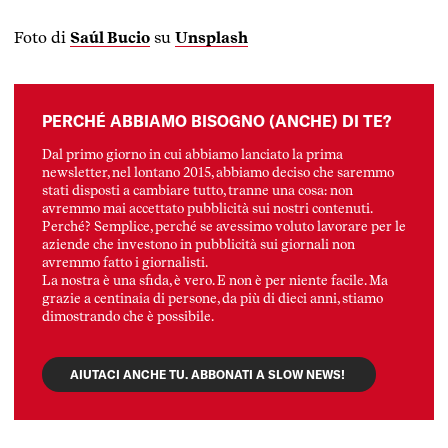
Foto di
Saúl Bucio
su
Unsplash
PERCHÉ ABBIAMO BISOGNO (ANCHE) DI TE?
Dal primo giorno in cui abbiamo lanciato la prima
newsletter, nel lontano 2015, abbiamo deciso che saremmo
stati disposti a cambiare tutto, tranne una cosa: non
avremmo mai accettato pubblicità sui nostri contenuti.
Perché? Semplice, perché se avessimo voluto lavorare per le
aziende che investono in pubblicità sui giornali non
avremmo fatto i giornalisti.
La nostra è una sfida, è vero. E non è per niente facile. Ma
grazie a centinaia di persone, da più di dieci anni, stiamo
dimostrando che è possibile.
AIUTACI ANCHE TU. ABBONATI A SLOW NEWS!