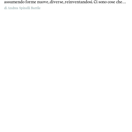
assumendo forme nuove, diverse, reinventandosi. Ci sono cose che
sopravvivono persino alla damnatio memoriae.
di
Andrea Spinelli Barrile