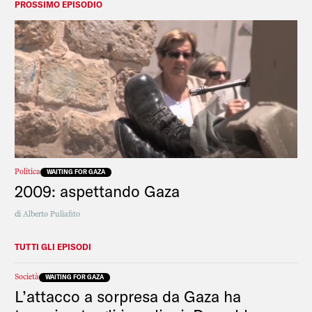
PROSSIMO EPISODIO
Politica
WAITING FOR GAZA
2009: aspettando Gaza
di
Alberto Puliafito
TUTTI GLI EPISODI
Società
WAITING FOR GAZA
L’attacco a sorpresa da Gaza ha