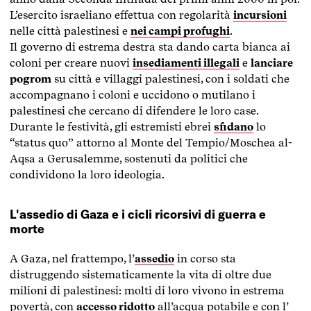
L’esercito israeliano effettua con regolarità
incursioni
nelle città palestinesi e
nei campi profughi
.
Il governo di estrema destra sta dando carta bianca ai
coloni per creare nuovi
insediamenti illegali
e
lanciare
pogrom
su città e villaggi palestinesi, con i soldati che
accompagnano i coloni e uccidono o mutilano i
palestinesi che cercano di difendere le loro case.
Durante le festività, gli estremisti ebrei
sfidano
lo
“status quo” attorno al Monte del Tempio/Moschea al-
Aqsa a Gerusalemme, sostenuti da politici che
condividono la loro ideologia.
L'assedio di Gaza e i cicli ricorsivi di guerra e
morte
A Gaza, nel frattempo, l’
assedio
in corso sta
distruggendo sistematicamente la vita di oltre due
milioni di palestinesi: molti di loro vivono in estrema
povertà, con
accesso ridotto
all’acqua potabile e con l’