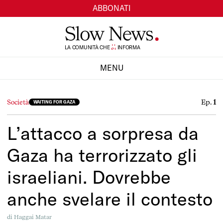
ABBONATI
LA COMUNITÀ CHE
TI
INFORMA
SI
MENU
CHIUDI
Ep.
1
Società
WAITING FOR GAZA
L’attacco a sorpresa da
Gaza ha terrorizzato gli
israeliani. Dovrebbe
anche svelare il contesto
di
Haggai Matar