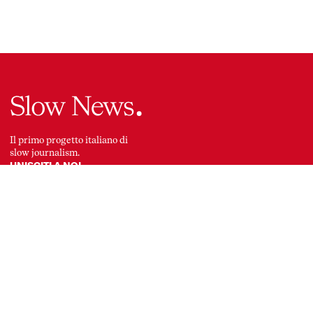
Logo
Il primo progetto italiano di
slow journalism.
UNISCITI A NOI
Temi in evidenza
MEDIA
MOBILITÀ
POLITICA