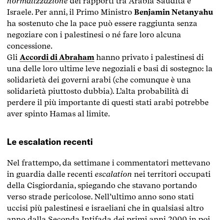
normalizzazione
dei rapporti tra Arabia Saudita e
Israele. Per anni, il Primo Ministro
Benjamin Netanyahu
ha sostenuto che la pace può essere raggiunta senza
negoziare con i palestinesi o né fare loro alcuna
concessione.
Gli
Accordi di Abraham
hanno privato i palestinesi di
una delle loro ultime leve negoziali e basi di sostegno: la
solidarietà dei governi arabi (che comunque è una
solidarietà piuttosto dubbia). L’alta probabilità di
perdere il più importante di questi stati arabi potrebbe
aver spinto Hamas al limite.
Le escalation recenti
Nel frattempo, da settimane i commentatori mettevano
in guardia dalle recenti
escalation
nei territori occupati
della Cisgiordania, spiegando che stavano portando
verso strade pericolose. Nell’ultimo anno sono stati
uccisi più palestinesi e israeliani che in qualsiasi altro
anno dalla Seconda Intifada dei primi anni 2000 in poi.