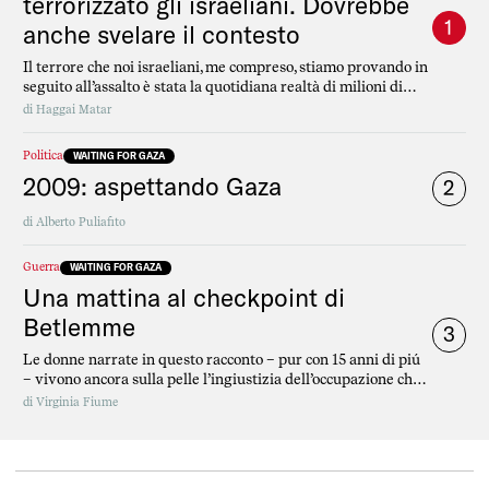
terrorizzato gli israeliani. Dovrebbe
1
anche svelare il contesto
Il terrore che noi israeliani, me compreso, stiamo provando in
seguito all’assalto è stata la quotidiana realtà di milioni di
palestinesi per troppo tempo
di
Haggai Matar
Politica
WAITING FOR GAZA
2009: aspettando Gaza
2
di
Alberto Puliafito
Guerra
WAITING FOR GAZA
Una mattina al checkpoint di
Betlemme
3
Le donne narrate in questo racconto – pur con 15 anni di piú
– vivono ancora sulla pelle l’ingiustizia dell’occupazione che
si ripete ogni giorno uguale.
di
Virginia Fiume