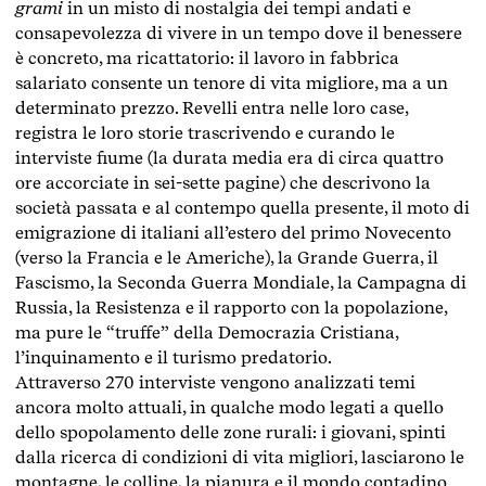
grami
in un misto di nostalgia dei tempi andati e
consapevolezza di vivere in un tempo dove il benessere
è concreto, ma ricattatorio: il lavoro in fabbrica
salariato consente un tenore di vita migliore, ma a un
determinato prezzo. Revelli entra nelle loro case,
registra le loro storie trascrivendo e curando le
interviste fiume (la durata media era di circa quattro
ore accorciate in sei-sette pagine) che descrivono la
società passata e al contempo quella presente, il moto di
emigrazione di italiani all’estero del primo Novecento
(verso la Francia e le Americhe), la Grande Guerra, il
Fascismo, la Seconda Guerra Mondiale, la Campagna di
Russia, la Resistenza e il rapporto con la popolazione,
ma pure le “truffe” della Democrazia Cristiana,
l’inquinamento e il turismo predatorio.
Attraverso 270 interviste vengono analizzati temi
ancora molto attuali, in qualche modo legati a quello
dello spopolamento delle zone rurali: i giovani, spinti
dalla ricerca di condizioni di vita migliori, lasciarono le
montagne, le colline, la pianura e il mondo contadino