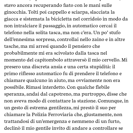
stavo ancora recuperando fiato con le mani sulle
ginocchia. Tolti poi cappello e sciarpa, slacciata la
giacca e sistemata la bicicletta nel corridoio in modo da
non intralciare il passaggio, in automatico cercai il
telefono nella solita tasca, ma non c’era. Un po’ stufo
dell’ennesima sorpresa, controllai nello zaino e in altre
tasche, ma mi arresi quando il pensiero che
probabilmente mi era scivolato dalla tasca nel
momento del capitombolo attraversò il mio cervello. Mi
presero una discreta ansia e una certa stupidità: il
primo riflesso automatico fu di prendere il telefono e
chiamare qualcuno in aiuto, ma ovviamente non era
possibile. Rimasi interdetto. Con qualche flebile
speranza, andai dal capotreno, ma purtroppo, disse che
non aveva modo di contattare la stazione. Comunque, in
un gesto di estrema gentilezza, mi prestò il suo per
chiamare la Polizia Ferroviaria che, giustamente, non
trattandosi di un’emergenza e nemmeno di un furto,
declinò il mio gentile invito di andare a controllare se