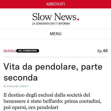
ABBONATI
LA COMUNITÀ CHE
TI
INFORMA
SI
MENU
CHIUDI
Ep.
03
Mobilità
OK, COMMUTERS
Vita da pendolare, parte
seconda
di
Edoardo Faletti
Il destino degli esclusi dalla società del
benessere è stato beffardo: prima contadini,
poi operai, ora pendolari