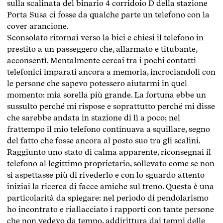
sulla scalinata del binario 4 corridoio D della stazione
Porta Susa ci fosse da qualche parte un telefono con la
cover arancione.
Sconsolato ritornai verso la bici e chiesi il telefono in
prestito a un passeggero che, allarmato e titubante,
acconsentì. Mentalmente cercai tra i pochi contatti
telefonici imparati ancora a memoria, incrociandoli con
le persone che sapevo potessero aiutarmi in quel
momento: mia sorella più grande. La fortuna ebbe un
sussulto perché mi rispose e soprattutto perché mi disse
che sarebbe andata in stazione di lì a poco; nel
frattempo il mio telefono continuava a squillare, segno
del fatto che fosse ancora al posto suo tra gli scalini.
Raggiunto uno stato di calma apparente, riconsegnai il
telefono al legittimo proprietario, sollevato come se non
si aspettasse più di rivederlo e con lo sguardo attento
iniziai la ricerca di facce amiche sul treno. Questa è una
particolarità da spiegare: nel periodo di pendolarismo
ho incontrato e riallacciato i rapporti con tante persone
che non vedevo da tempo, addirittura dai tempi delle