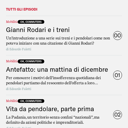
TUTTI GLI EPISODI
Mobilità
OK, COMMUTERS
Gianni Rodari e i treni
00
Un’introduzione a una serie sui treni e i pendolari come non
poteva iniziare con una citazione di Gianni Rodari?
di
Edoardo Faletti
Mobilità
OK, COMMUTERS
Antefatto: una mattina di dicembre
01
Per conoscere i motivi dell’insofferenza quotidiana dei
pendolari partiamo dal resoconto dell’offerta a loro
disposizione.
di
Edoardo Faletti
Mobilità
OK, COMMUTERS
Vita da pendolare, parte prima
02
La Padania, un territorio senza confini “nazionali”, ma
definito da azioni politiche e imprenditoriali.