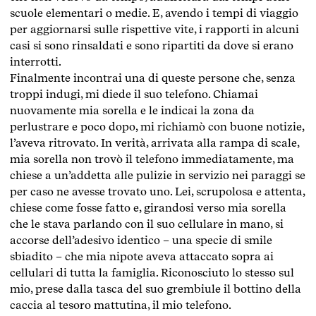
scuole elementari o medie. E, avendo i tempi di viaggio
per aggiornarsi sulle rispettive vite, i rapporti in alcuni
casi si sono rinsaldati e sono ripartiti da dove si erano
interrotti.
Finalmente incontrai una di queste persone che, senza
troppi indugi, mi diede il suo telefono. Chiamai
nuovamente mia sorella e le indicai la zona da
perlustrare e poco dopo, mi richiamò con buone notizie,
l’aveva ritrovato. In verità, arrivata alla rampa di scale,
mia sorella non trovò il telefono immediatamente, ma
chiese a un’addetta alle pulizie in servizio nei paraggi se
per caso ne avesse trovato uno. Lei, scrupolosa e attenta,
chiese come fosse fatto e, girandosi verso mia sorella
che le stava parlando con il suo cellulare in mano, si
accorse dell’adesivo identico – una specie di smile
sbiadito – che mia nipote aveva attaccato sopra ai
cellulari di tutta la famiglia. Riconosciuto lo stesso sul
mio, prese dalla tasca del suo grembiule il bottino della
caccia al tesoro mattutina, il mio telefono.