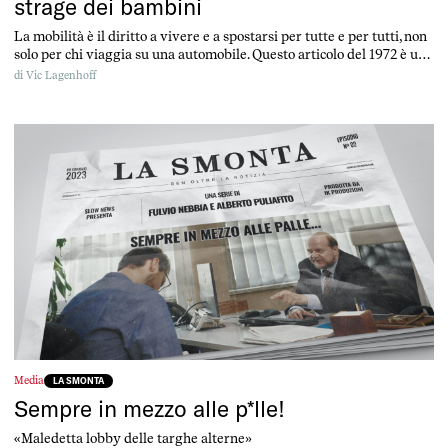
strage dei bambini
La mobilità è il diritto a vivere e a spostarsi per tutte e per tutti, non
solo per chi viaggia su una automobile. Questo articolo del 1972 è una
chiamata all’azione, per tutte e per tutti
di
Vic Lagenhoff
Media
LA SMONTA
Sempre in mezzo alle p*lle!
«Maledetta lobby delle targhe alterne»