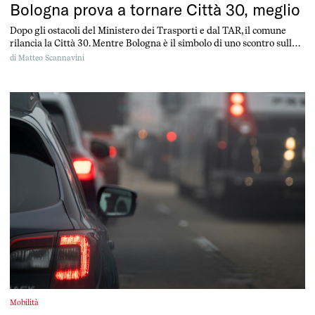
Bologna prova a tornare Città 30, meglio
Dopo gli ostacoli del Ministero dei Trasporti e dal TAR, il comune
rilancia la Città 30. Mentre Bologna è il simbolo di uno scontro sulla
mobilità sempre più politico, il bilancio è positivo, anche se
di
Matteo Scannavini
migliorabile.
Mobilità