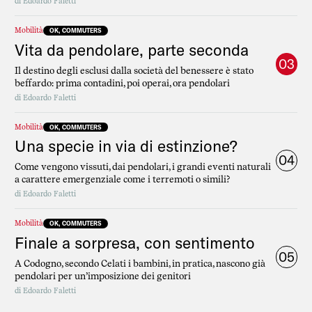
di
Edoardo Faletti
Mobilità
OK, COMMUTERS
Vita da pendolare, parte seconda
03
Il destino degli esclusi dalla società del benessere è stato
beffardo: prima contadini, poi operai, ora pendolari
di
Edoardo Faletti
Mobilità
OK, COMMUTERS
Una specie in via di estinzione?
04
Come vengono vissuti, dai pendolari, i grandi eventi naturali
a carattere emergenziale come i terremoti o simili?
di
Edoardo Faletti
Mobilità
OK, COMMUTERS
Finale a sorpresa, con sentimento
05
A Codogno, secondo Celati i bambini, in pratica, nascono già
pendolari per un’imposizione dei genitori
di
Edoardo Faletti