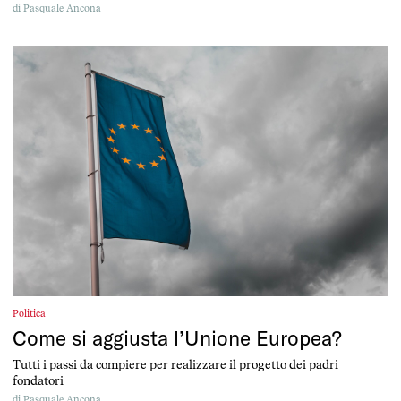
un milione 337mila minori.
di
Pasquale Ancona
Politica
Come si aggiusta l’Unione Europea?
Tutti i passi da compiere per realizzare il progetto dei padri
fondatori
di
Pasquale Ancona