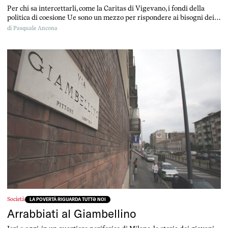
Per chi sa intercettarli, come la Caritas di Vigevano, i fondi della
politica di coesione Ue sono un mezzo per rispondere ai bisogni dei
territori e lottare contro le forme, vecchie e nuove, che la povertà
di
Pasquale Ancona
assume
Società
LA POVERTÀ RIGUARDA TUTTƏ NOI
Arrabbiati al Giambellino