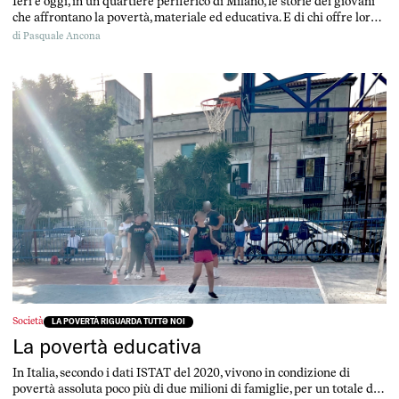
Ieri e oggi, in un quartiere periferico di Milano, le storie dei giovani
che affrontano la povertà, materiale ed educativa. E di chi offre loro
un sostegno
di
Pasquale Ancona
Società
LA POVERTÀ RIGUARDA TUTTƏ NOI
La povertà educativa
In Italia, secondo i dati ISTAT del 2020, vivono in condizione di
povertà assoluta poco più di due milioni di famiglie, per un totale di