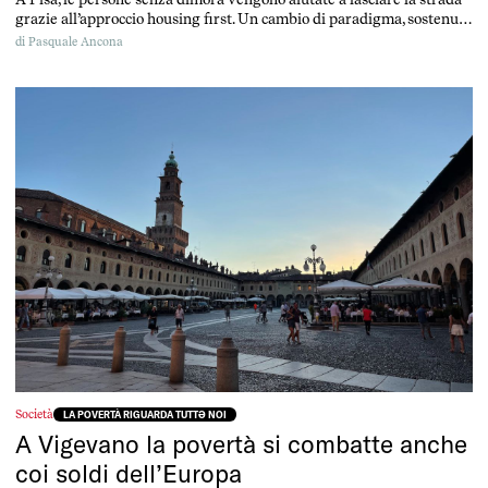
grazie all’approccio housing first. Un cambio di paradigma, sostenuto
anche dalla politica di coesione Ue.
di
Pasquale Ancona
Società
LA POVERTÀ RIGUARDA TUTTƏ NOI
A Vigevano la povertà si combatte anche
coi soldi dell’Europa