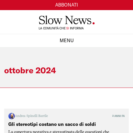
ABBONATI
TI
LA COMUNITÀ CHE
SI
INFORMA
MENU
CHIUDI
ottobre 2024
Andrea Spinelli Barrile
2 ANNI FA
Gli stereotipi costano un sacco di soldi
La copertura negativa e stereotipata delle questioni che