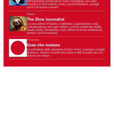
dall’esperienza personale di Anna Castiglioni, esce ogni
venerdì e ci trovi articoli, studi, approfondimenti, consigli
pratici di esperte e esperti.
Sabato
The Slow Journalist
La cura Alberto Puliafito, è dedicata al giornalismo e alla
comunicazione, esce ogni sabato e ci trovi analisi dei media,
bandi, premi, formazione, corsi, offerte di lavoro selezionate,
risorse e tanti strumenti.
Domenica
Cose che restano
La newsletter della domenica di Slow News. Contiene consigli
di lettura, visione e ascolto che parlano dell’attualità ma che
durano nel tempo.