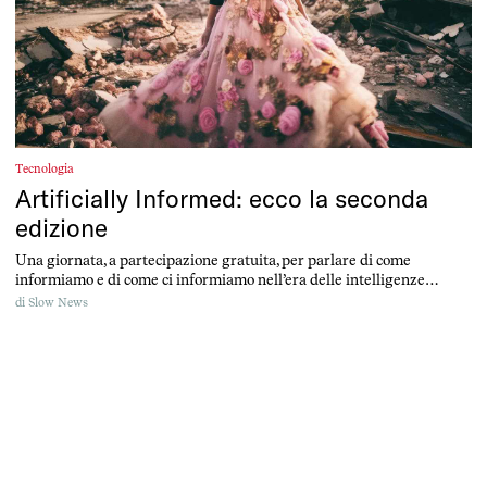
Tecnologia
Artificially Informed: ecco la seconda
edizione
Una giornata, a partecipazione gratuita, per parlare di come
informiamo e di come ci informiamo nell’era delle intelligenze
artificiali generative.
di
Slow News