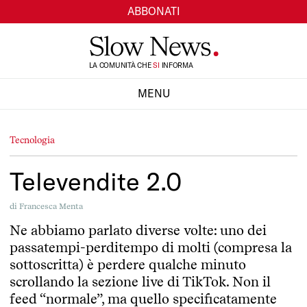
ABBONATI
TI
LA COMUNITÀ CHE
SI
INFORMA
MENU
CHIUDI
Tecnologia
Televendite 2.0
di
Francesca Menta
Ne abbiamo parlato diverse volte: uno dei
passatempi-perditempo di molti (compresa la
sottoscritta) è perdere qualche minuto
scrollando la sezione live di TikTok. Non il
feed “normale”, ma quello specificatamente