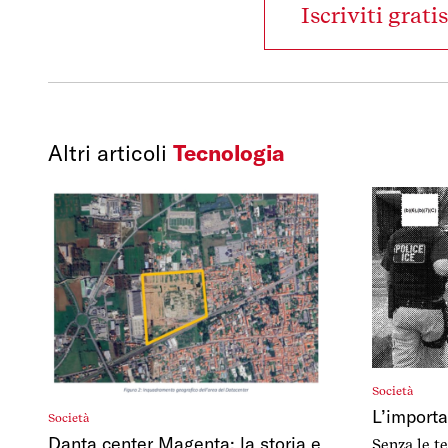
Iscriviti grati
Altri articoli
Tecnologia
Società
L’importa
Società
Danta center Magenta: la storia e
Senza le t