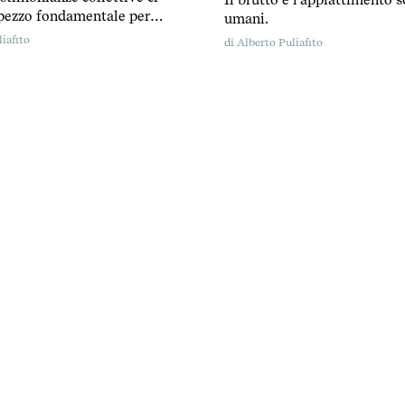
Il brutto e l’appiattimento 
pezzo fondamentale per
umani.
e le narrazioni del potere.
iafito
di
Alberto Puliafito