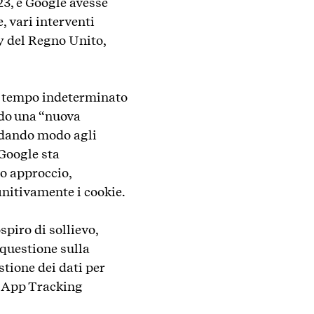
3, e Google avesse
, vari interventi
y del Regno Unito,
a tempo indeterminato
ndo una “nuova
, dando modo agli
Google sta
to approccio,
nitivamente i cookie.
spiro di sollievo,
 questione sulla
tione dei dati per
uo App Tracking