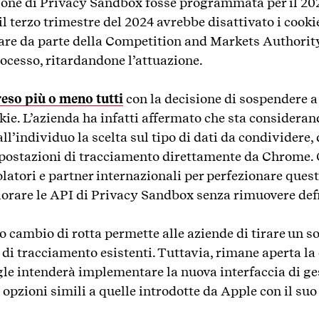
one di Privacy Sandbox fosse programmata per il 202
l terzo trimestre del 2024 avrebbe disattivato i cookie
olare da parte della Competition and Markets Authorit
rocesso, ritardandone l’attuazione.
eso più o meno tutti
con la decisione di sospendere 
okie. L’azienda ha infatti affermato che sta considera
all’individuo la scelta sul tipo di dati da condividere
impostazioni di tracciamento direttamente da Chrome. 
latori e partner internazionali per perfezionare ques
rare le API di Privacy Sandbox senza rimuovere defi
 cambio di rotta permette alle aziende di tirare un so
di tracciamento esistenti. Tuttavia, rimane aperta la
le intenderà implementare la nuova interfaccia di ges
à opzioni simili a quelle introdotte da Apple con il s