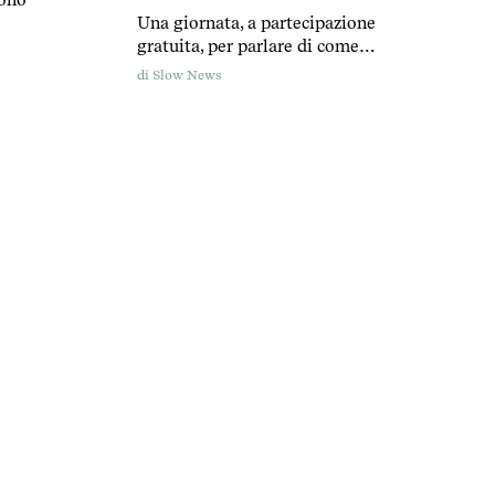
sono
Una giornata, a partecipazione
gratuita, per parlare di come
informiamo e di come ci informiamo
di
Slow News
nell’era delle intelligenze artificiali
generative.