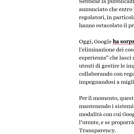
Sebbene la pubblicazi
annunciato che entro i
regolatori, in partic
hanno ostacolato il p
Oggi, Google
ha sorpr
l’eliminazione dei co
esperienza” che lasci 
utenti di gestire le 
collaborando con rego
impegnandosi a miglio
Per il momento, questo
mantenendo i sistemi 
modalità con cui Goog
l’utente, e se proporr
Transparency.