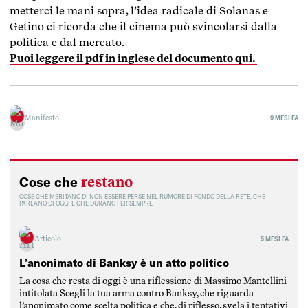
metterci le mani sopra, l’idea radicale di Solanas e
Getino ci ricorda che il cinema può svincolarsi dalla
politica e dal mercato.
Puoi leggere il pdf in inglese del documento qui.
Manifesto
9 MESI FA
restano
Cose che
COSE CHE MERITANO DI NON ESSERE PERSE NEL RUMORE DI FONDO DELLA RETE, CHE
PARLANO DI OGGI E CHE DURANO PER SEMPRE
Articolo
5 MESI FA
L’anonimato di Banksy è un atto politico
La cosa che resta di oggi è una riflessione di Massimo Mantellini
intitolata Scegli la tua arma contro Banksy, che riguarda
l’anonimato come scelta politica e che, di riflesso, svela i tentativi