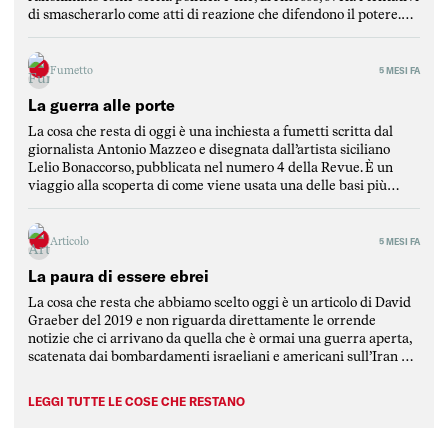
di smascherarlo come atti di reazione che difendono il potere.
Mantellini parte dalla critica di un articolo del Post per
puntualizzare l’elemento fondamentale […]
Fumetto
5 MESI FA
La guerra alle porte
La cosa che resta di oggi è una inchiesta a fumetti scritta dal
giornalista Antonio Mazzeo e disegnata dall’artista siciliano
Lelio Bonaccorso, pubblicata nel numero 4 della Revue. È un
viaggio alla scoperta di come viene usata una delle basi più
strategiche del Mediterraneo, ovvero la base di Sigonella, in
Sicilia. L’inchiesta è stata scritta […]
Articolo
5 MESI FA
La paura di essere ebrei
La cosa che resta che abbiamo scelto oggi è un articolo di David
Graeber del 2019 e non riguarda direttamente le orrende
notizie che ci arrivano da quella che è ormai una guerra aperta,
scatenata dai bombardamenti israeliani e americani sull’Iran e
rimbalzata dalla repubblica islamica su tutti i paesi della
regione mediorientale, attaccati da […]
LEGGI TUTTE LE COSE CHE RESTANO