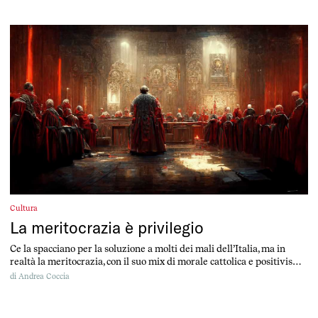
luogo in cui, tutto sommato, si ottiene quel che si è seminato a scuola.
Ma è una generalizzazione che non ha alcun senso e che […]
Cultura
La meritocrazia è privilegio
Ce la spacciano per la soluzione a molti dei mali dell’Italia, ma in
realtà la meritocrazia, con il suo mix di morale cattolica e positivismo,
è un pericolo per la democrazia. Ci salveranno le raccomandazioni
di
Andrea Coccia