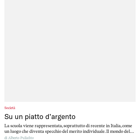
Società
Su un piatto d’argento
La scuola viene rappresentata, soprattutto di recente in Italia, come
un luogo che diventa specchio del merito individuale. Il mondo del
lavoro viene spesso raccontato, un po’ ideologicamente, come un
di
Alberto Puliafito