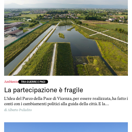
Ambiente
TRA GUERRE E PACI
La partecipazione è fragile
L’idea del Parco della Pace di Vicenza, per essere realizzata, ha fatto i
conti con i cambiamenti politici alla guida della città. E la
partecipazione di cittadini e cittadine ne ha risentito
di
Alberto Puliafito