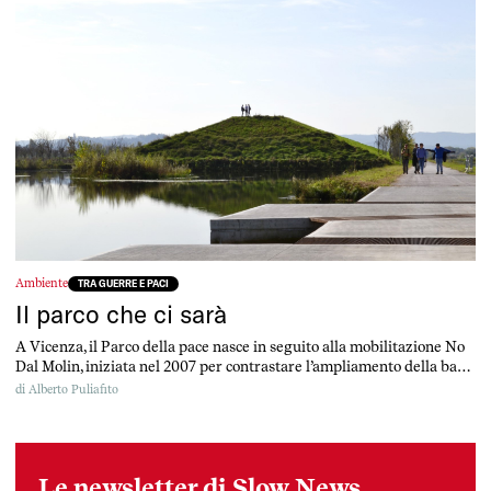
Ambiente
TRA GUERRE E PACI
Il parco che ci sarà
A Vicenza, il Parco della pace nasce in seguito alla mobilitazione No
Dal Molin, iniziata nel 2007 per contrastare l’ampliamento della base
militare USA già presente in città. Oggi al posto dell’ex aeroporto ci
di
Alberto Puliafito
sono sia una nuova caserma statunitense sia un parco di nuova
generazione, che fornisce al capoluogo servizi ecosistemici
Le newsletter di Slow News