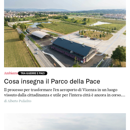
Ambiente
TRA GUERRE E PACI
Cosa insegna il Parco della Pace
Il processo per trasformare l’ex aeroporto di Vicenza in un luogo
vissuto dalla cittadinanza e utile per l’intera città è ancora in corso.
Ma avanza. Ed è un esempio interessante per tanti spazi simili in
di
Alberto Puliafito
Italia ed Europa