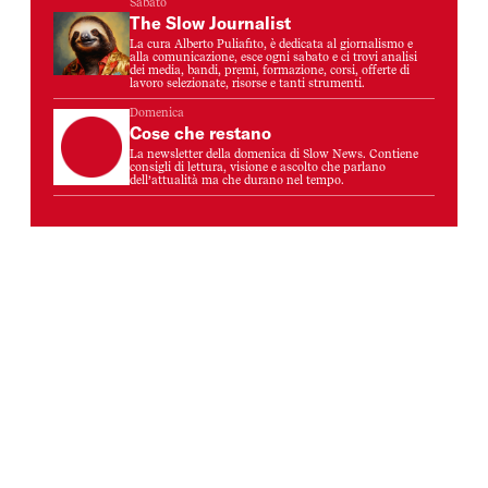
Sabato
The Slow Journalist
La cura Alberto Puliafito, è dedicata al giornalismo e
alla comunicazione, esce ogni sabato e ci trovi analisi
dei media, bandi, premi, formazione, corsi, offerte di
lavoro selezionate, risorse e tanti strumenti.
Domenica
Cose che restano
La newsletter della domenica di Slow News. Contiene
consigli di lettura, visione e ascolto che parlano
dell’attualità ma che durano nel tempo.