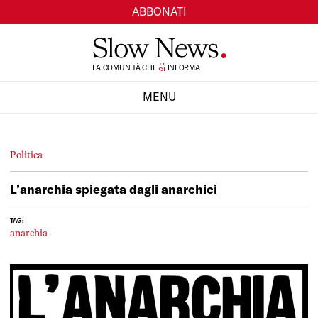
ABBONATI
TI
LA COMUNITÀ CHE
SI
INFORMA
MENU
CHIUDI
Politica
L’anarchia spiegata dagli anarchici
TAG:
anarchia