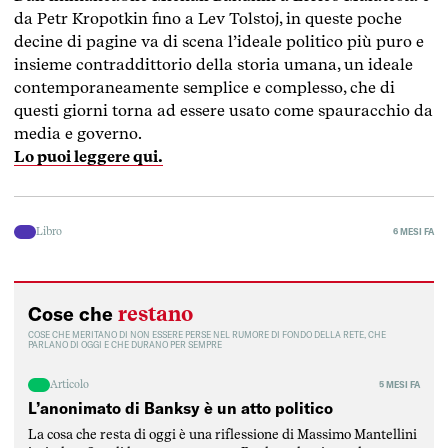
da Petr Kropotkin fino a Lev Tolstoj, in queste poche
decine di pagine va di scena l’ideale politico più puro e
insieme contraddittorio della storia umana, un ideale
contemporaneamente semplice e complesso, che di
questi giorni torna ad essere usato come spauracchio da
media e governo.
Lo puoi leggere qui.
Libro
6 MESI FA
restano
Cose che
COSE CHE MERITANO DI NON ESSERE PERSE NEL RUMORE DI FONDO DELLA RETE, CHE
PARLANO DI OGGI E CHE DURANO PER SEMPRE
Articolo
5 MESI FA
L’anonimato di Banksy è un atto politico
La cosa che resta di oggi è una riflessione di Massimo Mantellini