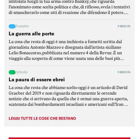
intitolata Scegli la tua arma contro Banksy, che riguarda
l’anonimato come scelta politica e che, di riflesso, svela i tentativi
di smascherarlo come atti di reazione che difendono il potere.
Mantellini parte dalla critica di un articolo del Post per
puntualizzare l’elemento fondamentale […]
Fumetto
5 MESI FA
La guerra alle porte
La cosa che resta di oggi è una inchiesta a fumetti scritta dal
giornalista Antonio Mazzeo e disegnata dall’artista siciliano
Lelio Bonaccorso, pubblicata nel numero 4 della Revue. È un
viaggio alla scoperta di come viene usata una delle basi più
strategiche del Mediterraneo, ovvero la base di Sigonella, in
Sicilia. L’inchiesta è stata scritta […]
Articolo
5 MESI FA
La paura di essere ebrei
La cosa che resta che abbiamo scelto oggi è un articolo di David
Graeber del 2019 e non riguarda direttamente le orrende
notizie che ci arrivano da quella che è ormai una guerra aperta,
scatenata dai bombardamenti israeliani e americani sull’Iran e
rimbalzata dalla repubblica islamica su tutti i paesi della
regione mediorientale, attaccati da […]
LEGGI TUTTE LE COSE CHE RESTANO