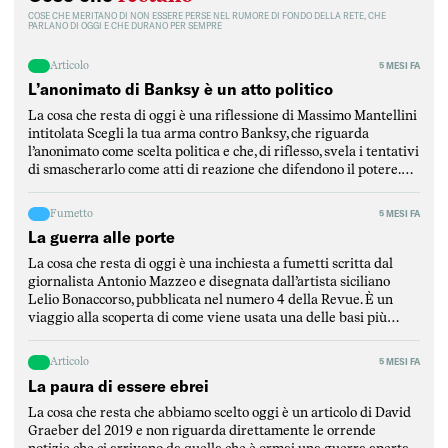
COSE CHE MERITANO DI NON ESSERE PERSE NEL RUMORE DI FONDO DELLA RETE, CHE
PARLANO DI OGGI E CHE DURANO PER SEMPRE
Articolo
5 MESI FA
L’anonimato di Banksy è un atto politico
La cosa che resta di oggi è una riflessione di Massimo Mantellini
intitolata Scegli la tua arma contro Banksy, che riguarda
l’anonimato come scelta politica e che, di riflesso, svela i tentativi
di smascherarlo come atti di reazione che difendono il potere.
Mantellini parte dalla critica di un articolo del Post per
puntualizzare l’elemento fondamentale […]
Fumetto
5 MESI FA
La guerra alle porte
La cosa che resta di oggi è una inchiesta a fumetti scritta dal
giornalista Antonio Mazzeo e disegnata dall’artista siciliano
Lelio Bonaccorso, pubblicata nel numero 4 della Revue. È un
viaggio alla scoperta di come viene usata una delle basi più
strategiche del Mediterraneo, ovvero la base di Sigonella, in
Sicilia. L’inchiesta è stata scritta […]
Articolo
5 MESI FA
La paura di essere ebrei
La cosa che resta che abbiamo scelto oggi è un articolo di David
Graeber del 2019 e non riguarda direttamente le orrende
notizie che ci arrivano da quella che è ormai una guerra aperta,