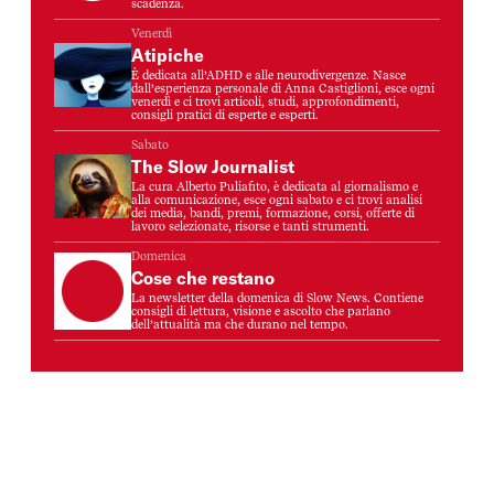
scadenza.
Venerdì
Atipiche
È dedicata all’ADHD e alle neurodivergenze. Nasce
dall’esperienza personale di Anna Castiglioni, esce ogni
venerdì e ci trovi articoli, studi, approfondimenti,
consigli pratici di esperte e esperti.
Sabato
The Slow Journalist
La cura Alberto Puliafito, è dedicata al giornalismo e
alla comunicazione, esce ogni sabato e ci trovi analisi
dei media, bandi, premi, formazione, corsi, offerte di
lavoro selezionate, risorse e tanti strumenti.
Domenica
Cose che restano
La newsletter della domenica di Slow News. Contiene
consigli di lettura, visione e ascolto che parlano
dell’attualità ma che durano nel tempo.