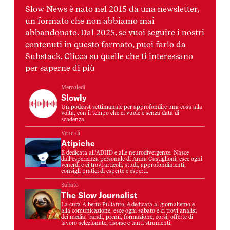
Slow News è nato nel 2015 da una newsletter,
un formato che non abbiamo mai
abbandonato. Dal 2025, se vuoi seguire i nostri
contenuti in questo formato, puoi farlo da
Substack. Clicca su quelle che ti interessano
per saperne di più
Mercoledì
Slowly
Un podcast settimanale per approfondire una cosa alla
volta, con il tempo che ci vuole e senza data di
scadenza.
Venerdì
Atipiche
È dedicata all’ADHD e alle neurodivergenze. Nasce
dall’esperienza personale di Anna Castiglioni, esce ogni
venerdì e ci trovi articoli, studi, approfondimenti,
consigli pratici di esperte e esperti.
Sabato
The Slow Journalist
La cura Alberto Puliafito, è dedicata al giornalismo e
alla comunicazione, esce ogni sabato e ci trovi analisi
dei media, bandi, premi, formazione, corsi, offerte di
lavoro selezionate, risorse e tanti strumenti.