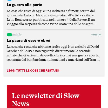
La guerra alle porte
La cosa che resta di oggi è una inchiesta a fumetti scritta dal
giornalista Antonio Mazzeo e disegnata dall’artista siciliano
Lelio Bonaccorso, pubblicata nel numero 4 della Revue. È un
viaggio alla scoperta di come viene usata una delle basi più
strategiche del Mediterraneo, ovvero la base di Sigonella, in
Sicilia. L’inchiesta è stata scritta […]
Articolo
5 MESI FA
La paura di essere ebrei
La cosa che resta che abbiamo scelto oggi è un articolo di David
Graeber del 2019 e non riguarda direttamente le orrende
notizie che ci arrivano da quella che è ormai una guerra aperta,
scatenata dai bombardamenti israeliani e americani sull’Iran e
rimbalzata dalla repubblica islamica su tutti i paesi della
regione mediorientale, attaccati da […]
LEGGI TUTTE LE COSE CHE RESTANO
Le newsletter di Slow
News