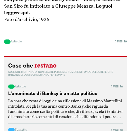
San Siro fu intitolato a Giuseppe Meazza.
Lo puoi
leggere qui.
Foto d’archivio, 1926
Articolo
10 MESI FA
restano
Cose che
COSE CHE MERITANO DI NON ESSERE PERSE NEL RUMORE DI FONDO DELLA RETE, CHE
PARLANO DI OGGI E CHE DURANO PER SEMPRE
Articolo
5 MESI FA
L’anonimato di Banksy è un atto politico
La cosa che resta di oggi è una riflessione di Massimo Mantellini
intitolata Scegli la tua arma contro Banksy, che riguarda
l’anonimato come scelta politica e che, di riflesso, svela i tentativi
di smascherarlo come atti di reazione che difendono il potere.
Mantellini parte dalla critica di un articolo del Post per
puntualizzare l’elemento fondamentale […]
Fumetto
5 MESI FA