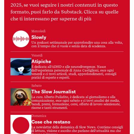
2025, se vuoi seguire i nostri contenuti in questo
formato, puoi farlo da Substack. Clicca su quelle
che ti interessano per saperne di più
Mercoledì
Slowly
Un podcast settimanale per approfondire una cosa alla volta,
con il tempo che ci vuole e senza data di scadenza.
Venerdì
Atipiche
È dedicata all’ADHD e alle neurodivergenze. Nasce
dall’esperienza personale di Anna Castiglioni, esce ogni
venerdì e ci trovi articoli, studi, approfondimenti, consigli
pratici di esperte e esperti.
Sabato
The Slow Journalist
La cura Alberto Puliafito, è dedicata al giornalismo e alla
comunicazione, esce ogni sabato e ci trovi analisi dei media,
bandi, premi, formazione, corsi, offerte di lavoro selezionate,
risorse e tanti strumenti.
Domenica
Cose che restano
La newsletter della domenica di Slow News. Contiene consigli
di lettura, visione e ascolto che parlano dell’attualità ma che