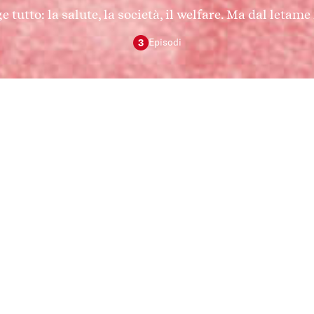
 tutto: la salute, la società, il welfare. Ma dal letame 
Episod
i
3
i dalla fine dell’epidemia di Ebola che ha colpito
ombattuta sul campo, nelle cliniche
za Frontiere.
ta da Andrea Spinelli Barrile e realizzata grazie