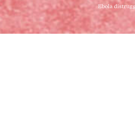
Ebola distrugge
Un viaggio in Liberia nel giugno 2019, a due ann
la regione. Le storie di chi quella guerra l’ha c
dell’organizzazione non-governativa Medici Sen
Una serie originale prodotta da Slow News, scrit
al supporto di Medici Senza Frontiere.
Si parla di
Società