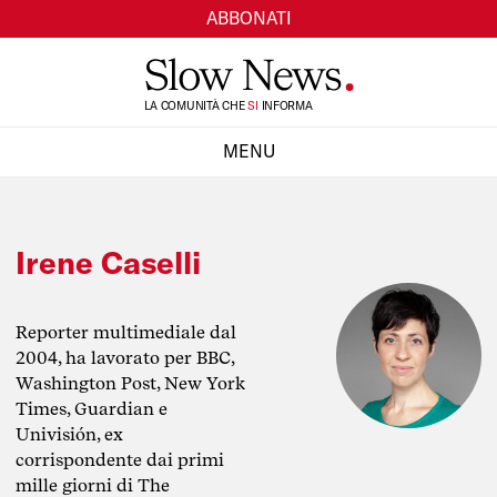
ABBONATI
TI
LA COMUNITÀ CHE
SI
INFORMA
MENU
CHIUDI
Irene Caselli
Reporter multimediale dal
2004, ha lavorato per BBC,
Washington Post, New York
Times, Guardian e
Univisión, ex
corrispondente dai primi
mille giorni di The