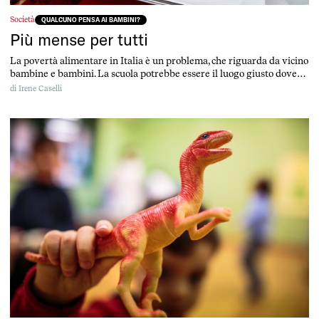
Società
QUALCUNO PENSA AI BAMBINI?
Più mense per tutti
La povertà alimentare in Italia è un problema, che riguarda da vicino
bambine e bambini. La scuola potrebbe essere il luogo giusto dove
affrontarla, anche grazie ai fondi europei. Ma la sfida va giocata ora
di
Irene Caselli