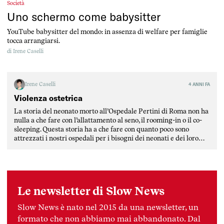
Società
Uno schermo come babysitter
YouTube babysitter del mondo: in assenza di welfare per famiglie
tocca arrangiarsi.
di
Irene Caselli
Irene Caselli
4 ANNI FA
Violenza ostetrica
La storia del neonato morto all’Ospedale Pertini di Roma non ha
nulla a che fare con l’allattamento al seno, il rooming-in o il co-
sleeping. Questa storia ha a che fare con quanto poco sono
attrezzati i nostri ospedali per i bisogni dei neonati e dei loro
genitori. Con le restrizioni anticovid, ancora in vigore in […]
Le newsletter di Slow News
Slow News è nato nel 2015 da una newsletter, un
formato che non abbiamo mai abbandonato. Dal