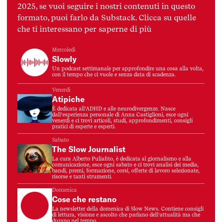
2025, se vuoi seguire i nostri contenuti in questo
formato, puoi farlo da Substack. Clicca su quelle
che ti interessano per saperne di più
Mercoledì
Slowly
Un podcast settimanale per approfondire una cosa alla volta,
con il tempo che ci vuole e senza data di scadenza.
Venerdì
Atipiche
È dedicata all’ADHD e alle neurodivergenze. Nasce
dall’esperienza personale di Anna Castiglioni, esce ogni
venerdì e ci trovi articoli, studi, approfondimenti, consigli
pratici di esperte e esperti.
Sabato
The Slow Journalist
La cura Alberto Puliafito, è dedicata al giornalismo e alla
comunicazione, esce ogni sabato e ci trovi analisi dei media,
bandi, premi, formazione, corsi, offerte di lavoro selezionate,
risorse e tanti strumenti.
Domenica
Cose che restano
La newsletter della domenica di Slow News. Contiene consigli
di lettura, visione e ascolto che parlano dell’attualità ma che
durano nel tempo.