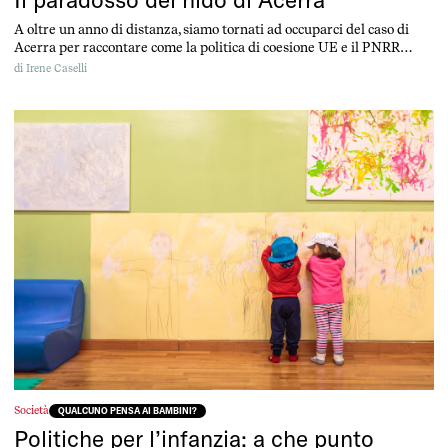
A oltre un anno di distanza, siamo tornati ad occuparci del caso di
Acerra per raccontare come la politica di coesione UE e il PNRR
stiano influenzando la situazione degli asili nido in Campania e, più
di
Irene Caselli
in generale, in Italia
Società
QUALCUNO PENSA AI BAMBINI?
Politiche per l’infanzia: a che punto