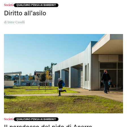
Società
QUALCUNO PENSA AI BAMBINI?
Diritto all’asilo
di
Irene Caselli
Società
QUALCUNO PENSA AI BAMBINI?
Il paradosso del nido di Acerra