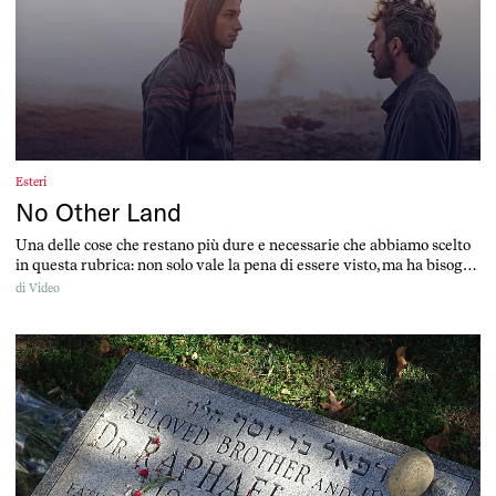
Esteri
No Other Land
Una delle cose che restano più dure e necessarie che abbiamo scelto
in questa rubrica: non solo vale la pena di essere visto, ma ha bisogno
di ognuno di noi per diffondersi
di
Video