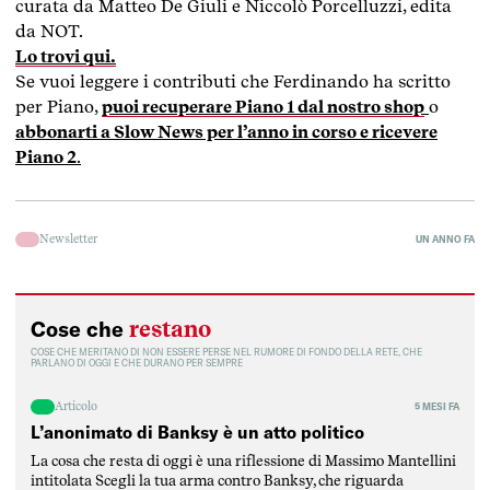
curata da Matteo De Giuli e Niccolò Porcelluzzi, edita
da NOT.
Lo trovi qui.
Se vuoi leggere i contributi che Ferdinando ha scritto
per Piano,
puoi recuperare Piano 1 dal nostro shop
o
abbonarti a Slow News per l’anno in corso e ricevere
Piano 2
.
Newsletter
UN ANNO FA
restano
Cose che
COSE CHE MERITANO DI NON ESSERE PERSE NEL RUMORE DI FONDO DELLA RETE, CHE
PARLANO DI OGGI E CHE DURANO PER SEMPRE
Articolo
5 MESI FA
L’anonimato di Banksy è un atto politico
La cosa che resta di oggi è una riflessione di Massimo Mantellini
intitolata Scegli la tua arma contro Banksy, che riguarda