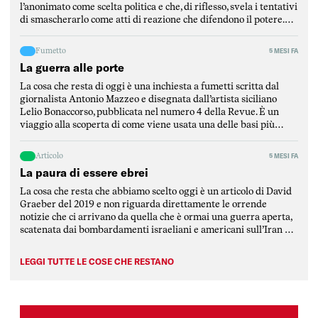
l’anonimato come scelta politica e che, di riflesso, svela i tentativi
di smascherarlo come atti di reazione che difendono il potere.
Mantellini parte dalla critica di un articolo del Post per
puntualizzare l’elemento fondamentale […]
Fumetto
5 MESI FA
La guerra alle porte
La cosa che resta di oggi è una inchiesta a fumetti scritta dal
giornalista Antonio Mazzeo e disegnata dall’artista siciliano
Lelio Bonaccorso, pubblicata nel numero 4 della Revue. È un
viaggio alla scoperta di come viene usata una delle basi più
strategiche del Mediterraneo, ovvero la base di Sigonella, in
Sicilia. L’inchiesta è stata scritta […]
Articolo
5 MESI FA
La paura di essere ebrei
La cosa che resta che abbiamo scelto oggi è un articolo di David
Graeber del 2019 e non riguarda direttamente le orrende
notizie che ci arrivano da quella che è ormai una guerra aperta,
scatenata dai bombardamenti israeliani e americani sull’Iran e
rimbalzata dalla repubblica islamica su tutti i paesi della
regione mediorientale, attaccati da […]
LEGGI TUTTE LE COSE CHE RESTANO