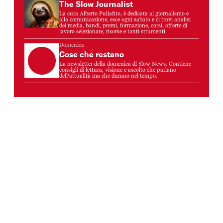
The Slow Journalist
La cura Alberto Puliafito, è dedicata al giornalismo e
alla comunicazione, esce ogni sabato e ci trovi analisi
dei media, bandi, premi, formazione, corsi, offerte di
lavoro selezionate, risorse e tanti strumenti.
Domenica
Cose che restano
La newsletter della domenica di Slow News. Contiene
consigli di lettura, visione e ascolto che parlano
dell’attualità ma che durano nel tempo.