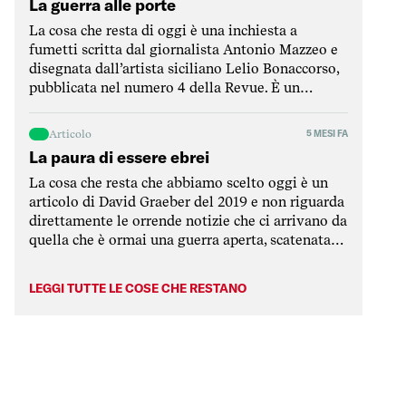
La guerra alle porte
l’elemento fondamentale […]
La cosa che resta di oggi è una inchiesta a
fumetti scritta dal giornalista Antonio Mazzeo e
disegnata dall’artista siciliano Lelio Bonaccorso,
pubblicata nel numero 4 della Revue. È un
viaggio alla scoperta di come viene usata una
delle basi più strategiche del Mediterraneo,
Articolo
5 MESI FA
ovvero la base di Sigonella, in Sicilia. L’inchiesta
La paura di essere ebrei
è stata scritta […]
La cosa che resta che abbiamo scelto oggi è un
articolo di David Graeber del 2019 e non riguarda
direttamente le orrende notizie che ci arrivano da
quella che è ormai una guerra aperta, scatenata
dai bombardamenti israeliani e americani
sull’Iran e rimbalzata dalla repubblica islamica su
LEGGI TUTTE LE COSE CHE RESTANO
tutti i paesi della regione mediorientale, attaccati
da […]