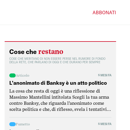
ABBONATI
restano
Cose che
COSE CHE MERITANO DI NON ESSERE PERSE NEL RUMORE DI FONDO
DELLA RETE, CHE PARLANO DI OGGI E CHE DURANO PER SEMPRE
Articolo
5 MESI FA
L’anonimato di Banksy è un atto politico
La cosa che resta di oggi è una riflessione di
Massimo Mantellini intitolata Scegli la tua arma
contro Banksy, che riguarda l’anonimato come
scelta politica e che, di riflesso, svela i tentativi
di smascherarlo come atti di reazione che
difendono il potere. Mantellini parte dalla critica
Fumetto
5 MESI FA
di un articolo del Post per puntualizzare