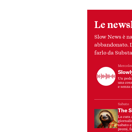
Le newsl
Slow News è na
abbandonato. Da
farlo da Substa
Mercole
Slowl
Un podca
una cosa
e senza 
Sabato
The S
La cura 
giornali
sabato e 
premi, f