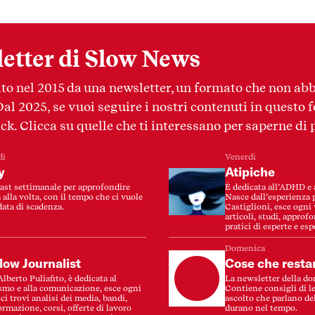
etter di Slow News
to nel 2015 da una newsletter, un formato che non a
l 2025, se vuoi seguire i nostri contenuti in questo 
ck. Clicca su quelle che ti interessano per saperne di 
dì
Venerdì
y
Atipiche
st settimanale per approfondire
È dedicata all’ADHD e 
 alla volta, con il tempo che ci vuole
Nasce dall’esperienza
data di scadenza.
Castiglioni, esce ogni 
articoli, studi, approf
pratici di esperte e esp
Domenica
low Journalist
Cose che resta
Alberto Puliafito, è dedicata al
La newsletter della d
smo e alla comunicazione, esce ogni
Contiene consigli di le
ci trovi analisi dei media, bandi,
ascolto che parlano del
ormazione, corsi, offerte di lavoro
durano nel tempo.