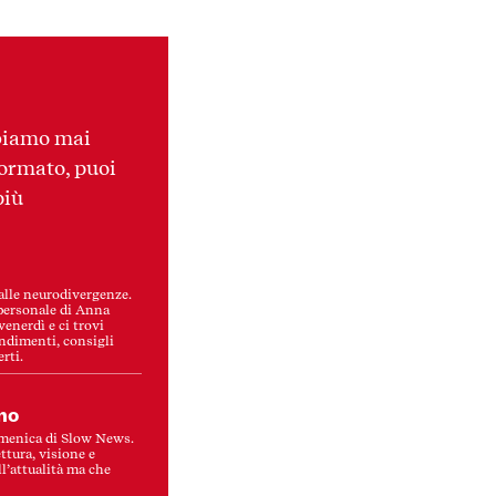
bbiamo mai
formato, puoi
più
alle neurodivergenze.
 personale di Anna
venerdì e ci trovi
ondimenti, consigli
erti.
no
omenica di Slow News.
ttura, visione e
l’attualità ma che