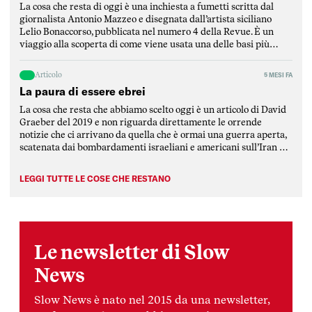
La cosa che resta di oggi è una inchiesta a fumetti scritta dal
giornalista Antonio Mazzeo e disegnata dall’artista siciliano
Lelio Bonaccorso, pubblicata nel numero 4 della Revue. È un
viaggio alla scoperta di come viene usata una delle basi più
strategiche del Mediterraneo, ovvero la base di Sigonella, in
Sicilia. L’inchiesta è stata scritta […]
Articolo
5 MESI FA
La paura di essere ebrei
La cosa che resta che abbiamo scelto oggi è un articolo di David
Graeber del 2019 e non riguarda direttamente le orrende
notizie che ci arrivano da quella che è ormai una guerra aperta,
scatenata dai bombardamenti israeliani e americani sull’Iran e
rimbalzata dalla repubblica islamica su tutti i paesi della
regione mediorientale, attaccati da […]
LEGGI TUTTE LE COSE CHE RESTANO
Le newsletter di Slow
News
Slow News è nato nel 2015 da una newsletter,