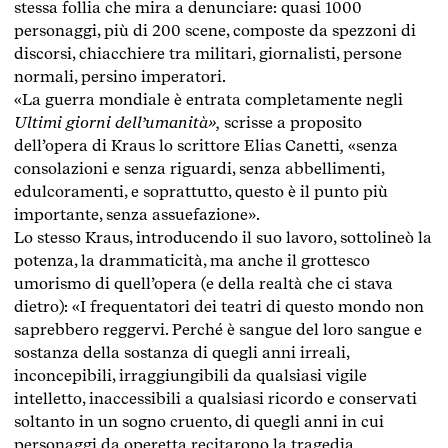
stessa follia che mira a denunciare: quasi 1000
personaggi, più di 200 scene, composte da spezzoni di
discorsi, chiacchiere tra militari, giornalisti, persone
normali, persino imperatori.
«La guerra mondiale è entrata completamente negli
Ultimi giorni dell’umanità»,
scrisse a proposito
dell’opera di Kraus lo scrittore Elias Canetti
,
«senza
consolazioni e senza riguardi, senza abbellimenti,
edulcoramenti, e soprattutto, questo è il punto più
importante, senza assuefazione».
Lo stesso Kraus, introducendo il suo lavoro, sottolineò la
potenza, la drammaticità, ma anche il grottesco
umorismo di quell’opera (e della realtà che ci stava
dietro): «I frequentatori dei teatri di questo mondo non
saprebbero reggervi. Perché è sangue del loro sangue e
sostanza della sostanza di quegli anni irreali,
inconcepibili, irraggiungibili da qualsiasi vigile
intelletto, inaccessibili a qualsiasi ricordo e conservati
soltanto in un sogno cruento, di quegli anni in cui
personaggi da operetta recitarono la tragedia