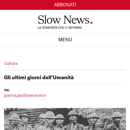
ABBONATI
TI
LA COMUNITÀ CHE
SI
INFORMA
MENU
CHIUDI
Cultura
Gli ultimi giorni dell’Umanità
TAG:
guerra,
pacifismo,
teatro