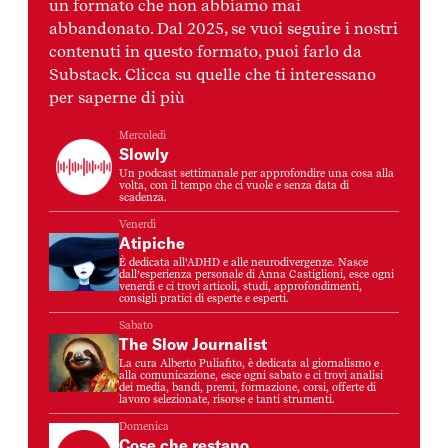
un formato che non abbiamo mai
abbandonato. Dal 2025, se vuoi seguire i nostri
contenuti in questo formato, puoi farlo da
Substack. Clicca su quelle che ti interessano
per saperne di più
Mercoledì
Slowly
Un podcast settimanale per approfondire una cosa alla
volta, con il tempo che ci vuole e senza data di
scadenza.
Venerdì
Atipiche
È dedicata all’ADHD e alle neurodivergenze. Nasce
dall’esperienza personale di Anna Castiglioni, esce ogni
venerdì e ci trovi articoli, studi, approfondimenti,
consigli pratici di esperte e esperti.
Sabato
The Slow Journalist
La cura Alberto Puliafito, è dedicata al giornalismo e
alla comunicazione, esce ogni sabato e ci trovi analisi
dei media, bandi, premi, formazione, corsi, offerte di
lavoro selezionate, risorse e tanti strumenti.
Domenica
Cose che restano