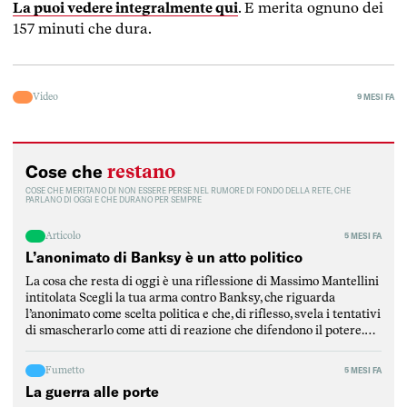
La puoi vedere integralmente qui
. E merita ognuno dei
157 minuti che dura.
Video
9 MESI FA
restano
Cose che
COSE CHE MERITANO DI NON ESSERE PERSE NEL RUMORE DI FONDO DELLA RETE, CHE
PARLANO DI OGGI E CHE DURANO PER SEMPRE
Articolo
5 MESI FA
L’anonimato di Banksy è un atto politico
La cosa che resta di oggi è una riflessione di Massimo Mantellini
intitolata Scegli la tua arma contro Banksy, che riguarda
l’anonimato come scelta politica e che, di riflesso, svela i tentativi
di smascherarlo come atti di reazione che difendono il potere.
Mantellini parte dalla critica di un articolo del Post per
puntualizzare l’elemento fondamentale […]
Fumetto
5 MESI FA
La guerra alle porte