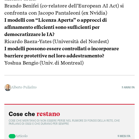
Brando Benifei (co-relatore dell’European AI Act) si
confronta con Jacopo Pantaleoni (ex Nvidia)
I modelli con “Licenza Aperta” o approcci di
affinamento efficienti sono sufficienti per
democratizzare le IA?
Ricardo Baeza-Yates (Università del Nordest)
I modelli possono essere controllati o incorporare
barriere protettive nel loro addestramento?
Yoshua Bengio (Univ. di Montreal)
Alberto Puliafito
3 ANNI FA
restano
Cose che
COSE CHE MERITANO DI NON ESSERE PERSE NEL RUMORE DI FONDO DELLA RETE, CHE
PARLANO DI OGGI E CHE DURANO PER SEMPRE
Articolo
5 MESI FA