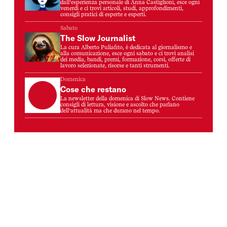
dall’esperienza personale di Anna Castiglioni, esce ogni
venerdì e ci trovi articoli, studi, approfondimenti,
consigli pratici di esperte e esperti.
Sabato
The Slow Journalist
La cura Alberto Puliafito, è dedicata al giornalismo e
alla comunicazione, esce ogni sabato e ci trovi analisi
dei media, bandi, premi, formazione, corsi, offerte di
lavoro selezionate, risorse e tanti strumenti.
Domenica
Cose che restano
La newsletter della domenica di Slow News. Contiene
consigli di lettura, visione e ascolto che parlano
dell’attualità ma che durano nel tempo.