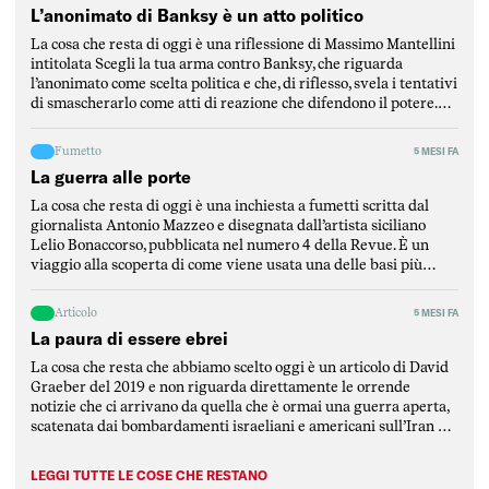
L’anonimato di Banksy è un atto politico
La cosa che resta di oggi è una riflessione di Massimo Mantellini
intitolata Scegli la tua arma contro Banksy, che riguarda
l’anonimato come scelta politica e che, di riflesso, svela i tentativi
di smascherarlo come atti di reazione che difendono il potere.
Mantellini parte dalla critica di un articolo del Post per
puntualizzare l’elemento fondamentale […]
Fumetto
5 MESI FA
La guerra alle porte
La cosa che resta di oggi è una inchiesta a fumetti scritta dal
giornalista Antonio Mazzeo e disegnata dall’artista siciliano
Lelio Bonaccorso, pubblicata nel numero 4 della Revue. È un
viaggio alla scoperta di come viene usata una delle basi più
strategiche del Mediterraneo, ovvero la base di Sigonella, in
Sicilia. L’inchiesta è stata scritta […]
Articolo
5 MESI FA
La paura di essere ebrei
La cosa che resta che abbiamo scelto oggi è un articolo di David
Graeber del 2019 e non riguarda direttamente le orrende
notizie che ci arrivano da quella che è ormai una guerra aperta,
scatenata dai bombardamenti israeliani e americani sull’Iran e
rimbalzata dalla repubblica islamica su tutti i paesi della
regione mediorientale, attaccati da […]
LEGGI TUTTE LE COSE CHE RESTANO