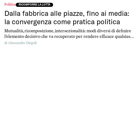
Politica
RICOMPORRE LA LOTTA
Dalla fabbrica alle piazze, fino ai media:
la convergenza come pratica politica
Mutualità, ricomposizione, intersezionalità: modi diversi di definire
l’elemento decisivo che va recuperato per rendere efficace qualsiasi
rivendicazione politica. Solo uniti si ottengono risultati. Una
di
Alessandro Diegoli
conversazione con Dario Salvetti.