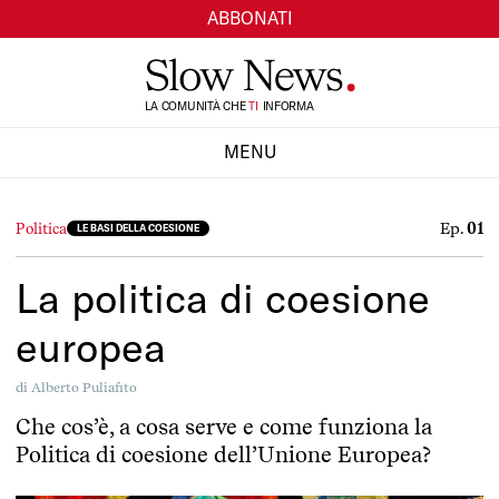
ABBONATI
TI
LA COMUNITÀ CHE
INFORMA
SI
MENU
CHIUDI
Ep.
01
Politica
LE BASI DELLA COESIONE
La politica di coesione
europea
di
Alberto Puliafito
Che cos’è, a cosa serve e come funziona la
Politica di coesione dell’Unione Europea?