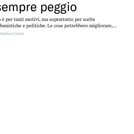
sempre peggio
 è per tanti motivi, ma soprattutto per scelte
banistiche e politiche. Le cose potrebbero migliorare,
 non sta succedendo
Andrea Coccia