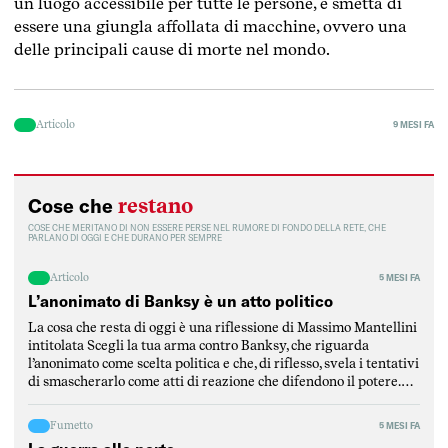
un luogo accessibile per tutte le persone, e smetta di
essere una giungla affollata di macchine, ovvero una
delle principali cause di morte nel mondo.
Articolo
9 MESI FA
restano
Cose che
COSE CHE MERITANO DI NON ESSERE PERSE NEL RUMORE DI FONDO DELLA RETE, CHE
PARLANO DI OGGI E CHE DURANO PER SEMPRE
Articolo
5 MESI FA
L’anonimato di Banksy è un atto politico
La cosa che resta di oggi è una riflessione di Massimo Mantellini
intitolata Scegli la tua arma contro Banksy, che riguarda
l’anonimato come scelta politica e che, di riflesso, svela i tentativi
di smascherarlo come atti di reazione che difendono il potere.
Mantellini parte dalla critica di un articolo del Post per
puntualizzare l’elemento fondamentale […]
Fumetto
5 MESI FA