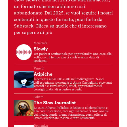
un formato che non abbiamo mai
abbandonato. Dal 2025, se vuoi seguire i nostri
contenuti in questo formato, puoi farlo da
Substack. Clicca su quelle che ti interessano
per saperne di più
Mercoledì
Slowly
Un podcast settimanale per approfondire una cosa alla
volta, con il tempo che ci vuole e senza data di
scadenza.
Venerdì
Atipiche
È dedicata all’ADHD e alle neurodivergenze. Nasce
dall’esperienza personale di Anna Castiglioni, esce ogni
venerdì e ci trovi articoli, studi, approfondimenti,
consigli pratici di esperte e esperti.
Sabato
The Slow Journalist
La cura Alberto Puliafito, è dedicata al giornalismo e
alla comunicazione, esce ogni sabato e ci trovi analisi
dei media, bandi, premi, formazione, corsi, offerte di
lavoro selezionate, risorse e tanti strumenti.
Domenica