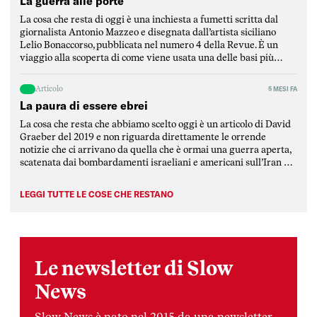
La guerra alle porte
La cosa che resta di oggi è una inchiesta a fumetti scritta dal
giornalista Antonio Mazzeo e disegnata dall’artista siciliano
Lelio Bonaccorso, pubblicata nel numero 4 della Revue. È un
viaggio alla scoperta di come viene usata una delle basi più
strategiche del Mediterraneo, ovvero la base di Sigonella, in
Sicilia. L’inchiesta è stata scritta […]
Articolo
5 MESI FA
La paura di essere ebrei
La cosa che resta che abbiamo scelto oggi è un articolo di David
Graeber del 2019 e non riguarda direttamente le orrende
notizie che ci arrivano da quella che è ormai una guerra aperta,
scatenata dai bombardamenti israeliani e americani sull’Iran e
rimbalzata dalla repubblica islamica su tutti i paesi della
regione mediorientale, attaccati da […]
LEGGI TUTTE LE COSE CHE RESTANO
Le newsletter di Slow
News
Slow News è nato nel 2015 da una newsletter,