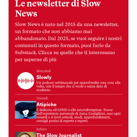
Le newsletter di Slow
News
Slow News è nato nel 2015 da una newsletter,
un formato che non abbiamo mai
abbandonato. Dal 2025, se vuoi seguire i nostri
contenuti in questo formato, puoi farlo da
Substack. Clicca su quelle che ti interessano
per saperne di più
Mercoledì
Slowly
Un podcast settimanale per approfondire una cosa alla
volta, con il tempo che ci vuole e senza data di
scadenza.
Venerdì
Atipiche
È dedicata all’ADHD e alle neurodivergenze. Nasce
dall’esperienza personale di Anna Castiglioni, esce ogni
venerdì e ci trovi articoli, studi, approfondimenti,
consigli pratici di esperte e esperti.
Sabato
The Slow Journalist