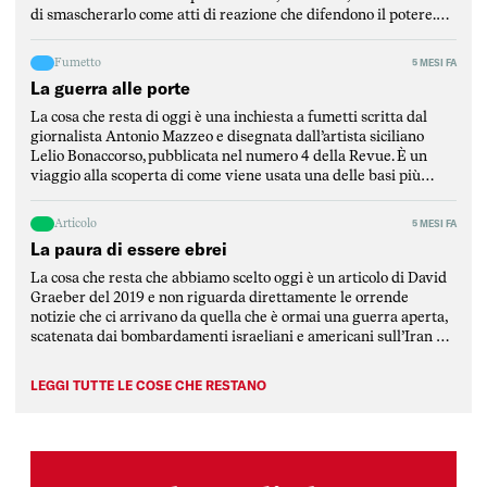
di smascherarlo come atti di reazione che difendono il potere.
Mantellini parte dalla critica di un articolo del Post per
puntualizzare l’elemento fondamentale […]
Fumetto
5 MESI FA
La guerra alle porte
La cosa che resta di oggi è una inchiesta a fumetti scritta dal
giornalista Antonio Mazzeo e disegnata dall’artista siciliano
Lelio Bonaccorso, pubblicata nel numero 4 della Revue. È un
viaggio alla scoperta di come viene usata una delle basi più
strategiche del Mediterraneo, ovvero la base di Sigonella, in
Sicilia. L’inchiesta è stata scritta […]
Articolo
5 MESI FA
La paura di essere ebrei
La cosa che resta che abbiamo scelto oggi è un articolo di David
Graeber del 2019 e non riguarda direttamente le orrende
notizie che ci arrivano da quella che è ormai una guerra aperta,
scatenata dai bombardamenti israeliani e americani sull’Iran e
rimbalzata dalla repubblica islamica su tutti i paesi della
regione mediorientale, attaccati da […]
LEGGI TUTTE LE COSE CHE RESTANO