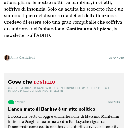
attanagliano le nostre notti. Da bambina, in effetti,
soffrivo di insonnia. Solo da adulta ho scoperto che è un
sintomo tipico del disturbo da deficit dell’attenzione.
Credevo di essere solo una gran rompiballe che soffriva
di sindrome dell’abbandono.
Continua su Atipiche
, la
newsletter sull’ADHD.
Anna Castiglioni
UN ANNO FA
restano
Cose che
COSE CHE MERITANO DI NON ESSERE PERSE NEL RUMORE DI FONDO DELLA RETE, CHE
PARLANO DI OGGI E CHE DURANO PER SEMPRE
Articolo
5 MESI FA
L’anonimato di Banksy è un atto politico
La cosa che resta di oggi è una riflessione di Massimo Mantellini
intitolata Scegli la tua arma contro Banksy, che riguarda
l’anonimato come scelta politica e che, di riflesso, svela i tentativi