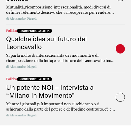
Mutualità, ricomposizione, intersezionalità: modi diversi di
definire l’elemento decisivo che va recuperato per rendere
efficace qualsiasi rivendicazione politica. Solo uniti si
di
Alessandro Diegoli
ottengono risultati. Una conversazione con Dario Salvetti.
Politica
RICOMPORRE LA LOTTA
Qualche idea sul futuro del
Leoncavallo
Si parla molto di intersezionalità dei movimenti e di
ricomposizione della lotta; e se il futuro del Leoncavallo fosse
il terreno dove questa convergenza diventa possibile?
di
Alessandro Diegoli
Politica
RICOMPORRE LA LOTTA
Un potente NOI – Intervista a
“Milano in Movimento”
Mentre i giornali più importanti non si schierano o si
schierano dalla parte del potere e dell’ordine costituito, c’è chi
fa informazione dal basso, come Milano in Movimento. Li
di
Alessandro Diegoli
abbiamo intervistati