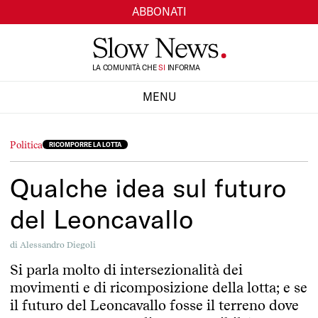
ABBONATI
TI
LA COMUNITÀ CHE
SI
INFORMA
MENU
CHIUDI
Politica
RICOMPORRE LA LOTTA
Qualche idea sul futuro
del Leoncavallo
di
Alessandro Diegoli
Si parla molto di intersezionalità dei
movimenti e di ricomposizione della lotta; e se
il futuro del Leoncavallo fosse il terreno dove