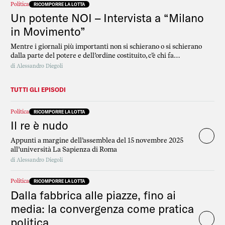
Politica
RICOMPORRE LA LOTTA
Un potente NOI – Intervista a “Milano
in Movimento”
Mentre i giornali più importanti non si schierano o si schierano
dalla parte del potere e dell’ordine costituito, c’è chi fa
informazione dal basso, come Milano in Movimento. Li abbiamo
di
Alessandro Diegoli
intervistati
TUTTI GLI EPISODI
Politica
RICOMPORRE LA LOTTA
Il re è nudo
Appunti a margine dell’assemblea del 15 novembre 2025
all’università La Sapienza di Roma
di
Alessandro Diegoli
Politica
RICOMPORRE LA LOTTA
Dalla fabbrica alle piazze, fino ai
media: la convergenza come pratica
politica