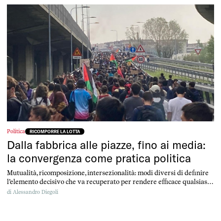
Politica
RICOMPORRE LA LOTTA
Dalla fabbrica alle piazze, fino ai media:
la convergenza come pratica politica
Mutualità, ricomposizione, intersezionalità: modi diversi di definire
l’elemento decisivo che va recuperato per rendere efficace qualsiasi
rivendicazione politica. Solo uniti si ottengono risultati. Una
di
Alessandro Diegoli
conversazione con Dario Salvetti.