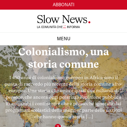
ABBONATI
TI
LA COMUNITÀ CHE
SI
INFORMA
MENU
Colonialismo, una
CHIUDI
storia comune
I 450 anni di colonialismo europeo in Africa sono il
punto di raccordo più recente della storia comune afro-
europea. Una storia che unisce quasi due miliardi di
persone, che ancora oggi polarizza l’opinione pubblica
in entrambi i continenti e che è pressoché ignorata dai
programmi scolastici della maggior parte delle nazioni
che hanno questa storia […]
Episod
i
7