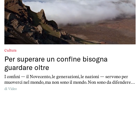
Cultura
Per superare un confine bisogna
guardare oltre
I confini — il Novecento, le generazioni, le nazioni — servono per
muoverci nel mondo, ma non sono il mondo. Non sono da difendere,
sono da superare
di
Video