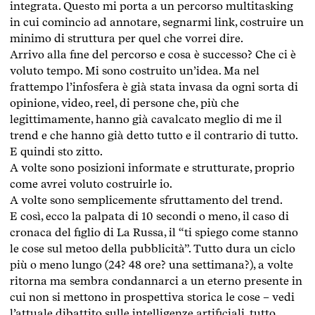
integrata. Questo mi porta a un percorso multitasking
in cui comincio ad annotare, segnarmi link, costruire un
minimo di struttura per quel che vorrei dire.
Arrivo alla fine del percorso e cosa è successo? Che ci è
voluto tempo. Mi sono costruito un’idea. Ma nel
frattempo l’infosfera è già stata invasa da ogni sorta di
opinione, video, reel, di persone che, più che
legittimamente, hanno già cavalcato meglio di me il
trend e che hanno già detto tutto e il contrario di tutto.
E quindi sto zitto.
A volte sono posizioni informate e strutturate, proprio
come avrei voluto costruirle io.
A volte sono semplicemente sfruttamento del trend.
E così, ecco la palpata di 10 secondi o meno, il caso di
cronaca del figlio di La Russa, il “ti spiego come stanno
le cose sul metoo della pubblicità”. Tutto dura un ciclo
più o meno lungo (24? 48 ore? una settimana?), a volte
ritorna ma sembra condannarci a un eterno presente in
cui non si mettono in prospettiva storica le cose – vedi
l’attuale dibattito sulle intelligenze artificiali, tutto