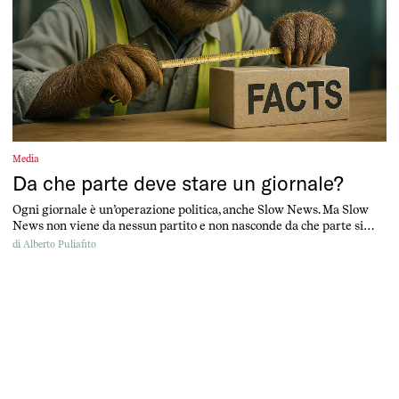
Media
Da che parte deve stare un giornale?
Ogni giornale è un’operazione politica, anche Slow News. Ma Slow
News non viene da nessun partito e non nasconde da che parte si
schiera: quella di chi non ha voce
di
Alberto Puliafito