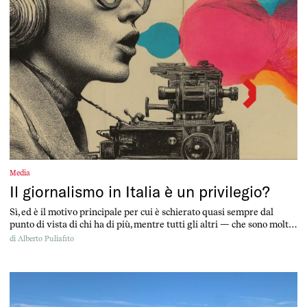
Media
Il giornalismo in Italia è un privilegio?
Sì, ed è il motivo principale per cui è schierato quasi sempre dal
punto di vista di chi ha di più, mentre tutti gli altri — che sono molti
di più — restano sistematicamente esclusi.
di
Alberto Puliafito