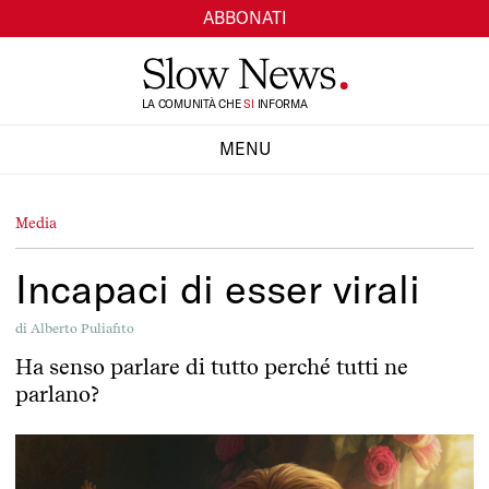
ABBONATI
TI
LA COMUNITÀ CHE
SI
INFORMA
MENU
CHIUDI
Media
Incapaci di esser virali
di
Alberto Puliafito
Ha senso parlare di tutto perché tutti ne
parlano?