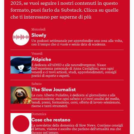
2025, se vuoi seguire i nostri contenuti in questo
formato, puoi farlo da Substack. Clicca su quelle
che ti interessano per saperne di più
Mercoledì
Slowly
Un podcast settimanale per approfondire una cosa alla volta,
con il tempo che ci vuole e senza data di scadenza.
Venerdì
Atipiche
È dedicata all’ADHD e alle neurodivergenze. Nasce
dall’esperienza personale di Anna Castiglioni, esce ogni
venerdì e ci trovi articoli, studi, approfondimenti, consigli
pratici di esperte e esperti.
Sabato
The Slow Journalist
La cura Alberto Puliafito, è dedicata al giornalismo e alla
comunicazione, esce ogni sabato e ci trovi analisi dei media,
bandi, premi, formazione, corsi, offerte di lavoro selezionate,
risorse e tanti strumenti.
Domenica
Cose che restano
La newsletter della domenica di Slow News. Contiene consigli
di lettura, visione e ascolto che parlano dell’attualità ma che
durano nel tempo.