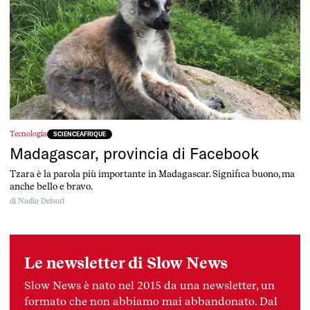
Tecnologia
SCIENCEAFRIQUE
Madagascar, provincia di Facebook
Tzara è la parola più importante in Madagascar. Significa buono, ma
anche bello e bravo.
di
Nadia Deisori
Le newsletter di Slow News
Slow News è nato nel 2015 da una newsletter, un
formato che non abbiamo mai abbandonato. Dal