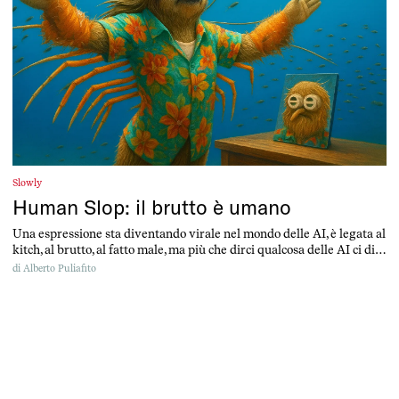
Slowly
Human Slop: il brutto è umano
Una espressione sta diventando virale nel mondo delle AI, è legata al
kitch, al brutto, al fatto male, ma più che dirci qualcosa delle AI ci dice
qualcosa di noi
di
Alberto Puliafito